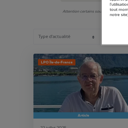
l’utilisat
tout mome
Attention certains sous-éléments ne s'
notre site
LPO Île-de-France
Article