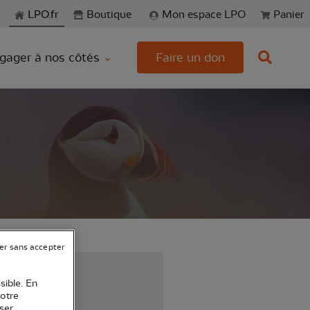
echerche
LPO.fr
Boutique
Mon espace LPO
Panier
gager à nos côtés
Faire un don
er sans accepter
r !!
sible. En
votre
ser