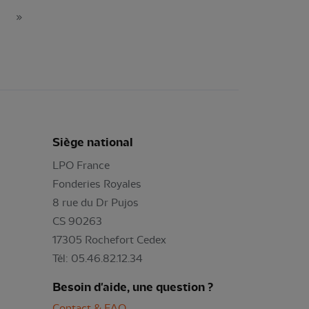
»
Siège national
LPO France
Fonderies Royales
8 rue du Dr Pujos
CS 90263
17305 Rochefort Cedex
Tél: 05.46.82.12.34
Besoin d'aide, une question ?
Contact & FAQ