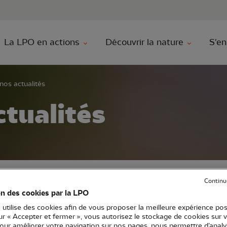
au contenu principal
Aller au menu principal
Aller à la r
La LPO en actions
Découvrir la nature
S'en
nos actualités
ctualités
Continu
on des cookies par la LPO
ci la liste des actus de la LPO, pensez à filtre
 utilise des cookies afin de vous proposer la meilleure expérience pos
sur « Accepter et fermer », vous autorisez le stockage de cookies sur 
pour améliorer votre navigation sur nos pages, nous permettre d’analy