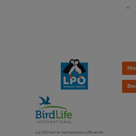
«
Mo
Bou
La LPO est le représentant officiel de