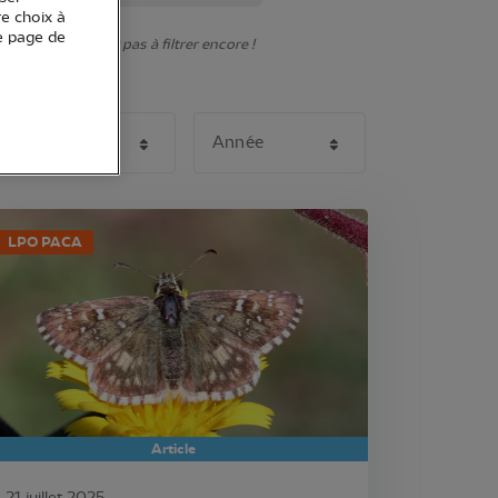
re choix à
e page de
onner. N'hésitez pas à filtrer encore !
LPO PACA
Article