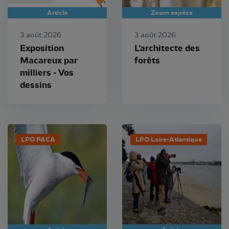
Article
Zoom espèce
3 août 2026
3 août 2026
Exposition
L’architecte des
Macareux par
forêts
milliers - Vos
dessins
LPO PACA
LPO Loire-Atlantique