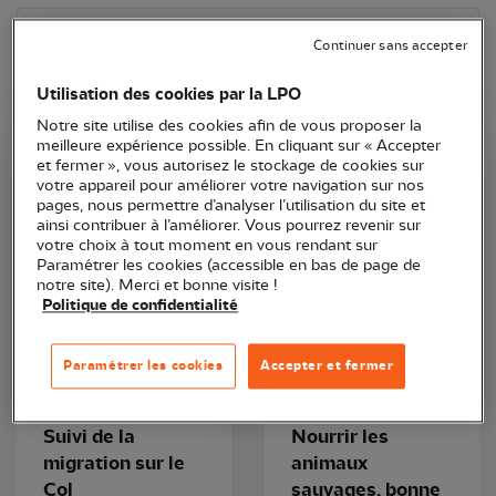
Continuer sans accepter
Utilisation des cookies par la LPO
Notre site utilise des cookies afin de vous proposer la
meilleure expérience possible. En cliquant sur « Accepter
LPO Aquitaine
LPO Aquitaine
et fermer », vous autorisez le stockage de cookies sur
votre appareil pour améliorer votre navigation sur nos
pages, nous permettre d’analyser l’utilisation du site et
ainsi contribuer à l’améliorer. Vous pourrez revenir sur
votre choix à tout moment en vous rendant sur
Paramétrer les cookies (accessible en bas de page de
notre site). Merci et bonne visite !
Politique de confidentialité
Article
Conseil
Paramétrer les cookies
Accepter et fermer
6 août 2026
5 août 2026
Suivi de la
Nourrir les
migration sur le
animaux
Col
sauvages, bonne