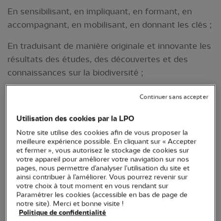
En sensibilisant, en impliquant, en formant, en
accompagnant, en mobilisant, en donnant les clés ;
En traduisant de manière originale et innovante les
résultats des études, des découvertes et des
connaissances sur la biodiversité ;
De manière transversale et partenariale ;
Continuer sans accepter
En étant la plus inclusive et proactive possible pour
Utilisation des cookies par la LPO
aller au-devant de toutes les situations et de toute
Notre site utilise des cookies afin de vous proposer la
la diversité des acteurs de la transition écologique,
meilleure expérience possible. En cliquant sur « Accepter
et fermer », vous autorisez le stockage de cookies sur
y compris les publics les plus éloignés de son objet
votre appareil pour améliorer votre navigation sur nos
social.
pages, nous permettre d’analyser l’utilisation du site et
ainsi contribuer à l’améliorer. Vous pourrez revenir sur
votre choix à tout moment en vous rendant sur
Paramétrer les cookies (accessible en bas de page de
notre site). Merci et bonne visite !
Politique de confidentialité