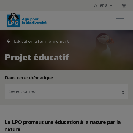
Aller au contenu principal
Aller au menu principal
Aller à
Aller à la recherche
Education à l'environnement
Projet éducatif
Dans cette thématique
La LPO promeut une éducation à la nature par la
nature