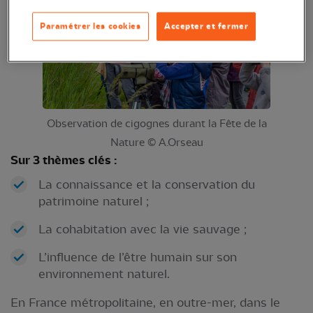
Paramétrer les cookies
Accepter et fermer
Observation de cigognes durant la Fête de la
Nature © A.Orseau
Sur 3 thèmes clés :
La connaissance et la conservation du
patrimoine naturel ;
La cohabitation avec la vie sauvage ;
L’influence de l’être humain sur son
environnement naturel.
En France métropolitaine, en outre-mer, dans le