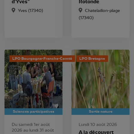
d'Yves"
Rotonde
Yves (17340)
Chatelaillon-plage
(17340)
LPO Bourgogne-Franche-Comté
LPO Bretagne
Sciences participatives
Sortie nature
Du samedi 1er août
Lundi 10 août 2026
2026 au lundi 31 août
A la découvert