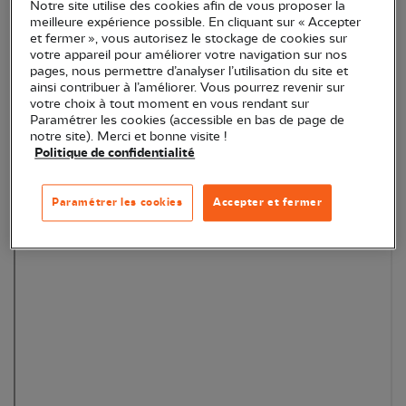
présentiel, en alternant travail en salle et
Notre site utilise des cookies afin de vous proposer la
meilleure expérience possible. En cliquant sur « Accepter
sorties sur le terrain.
et fermer », vous autorisez le stockage de cookies sur
votre appareil pour améliorer votre navigation sur nos
L'école d’ornithologie de la LPO est accessible
pages, nous permettre d’analyser l’utilisation du site et
à toute personne majeure.
ainsi contribuer à l’améliorer. Vous pourrez revenir sur
votre choix à tout moment en vous rendant sur
Le tarif est variable en fonction des territoires.
Paramétrer les cookies (accessible en bas de page de
notre site). Merci et bonne visite !
Politique de confidentialité
Paramétrer les cookies
Accepter et fermer