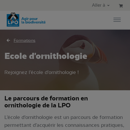
Aller au contenu principal
Aller au menu principal
Aller à
Aller à la recherche
Formations
Ecole d'ornithologie
Rejoignez l’école d’ornithologie !
Le parcours de formation en
ornithologie de la LPO
L’école d’ornithologie est un parcours de formation
permettant d’acquérir les connaissances pratiques,