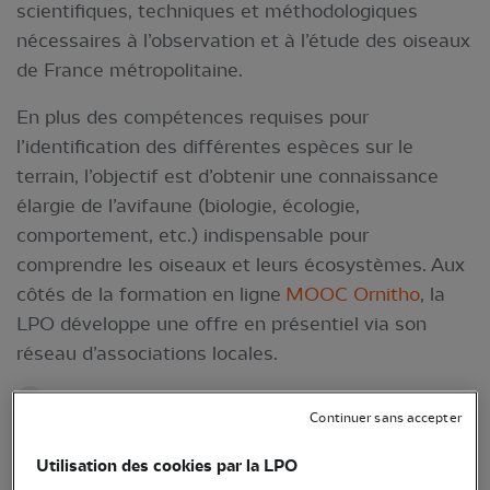
scientifiques, techniques et méthodologiques
nécessaires à l’observation et à l’étude des oiseaux
de France métropolitaine.
En plus des compétences requises pour
l’identification des différentes espèces sur le
terrain, l’objectif est d’obtenir une connaissance
élargie de l’avifaune (biologie, écologie,
comportement, etc.) indispensable pour
comprendre les oiseaux et leurs écosystèmes. Aux
côtés de la formation en ligne
MOOC Ornitho
, la
LPO développe une offre en présentiel via son
réseau d’associations locales.
Tous nos formateurs sont des experts en
Continuer sans accepter
ornithologie de la LPO.
Utilisation des cookies par la LPO
Les séances de formation ont lieu en