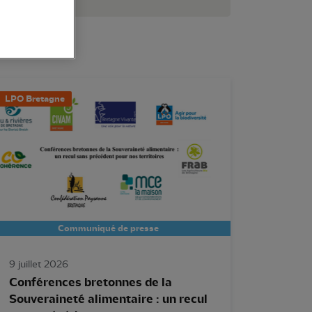
LPO Bretagne
Communiqué de presse
9 juillet 2026
Conférences bretonnes de la
Souveraineté alimentaire : un recul