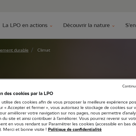
au contenu principal
Aller au menu principal
Aller à la r
La LPO en actions
Découvrir la nature
S'en
ement durable
Climat
Continu
on des cookies par la LPO
 utilise des cookies afin de vous proposer la meilleure expérience pos
sur « Accepter et fermer », vous autorisez le stockage de cookies sur 
pour améliorer votre navigation sur nos pages, nous permettre d’analy
es changements climatiques représentent un risque glob
ion du site et ainsi contribuer à l’améliorer. Vous pourrez revenir sur vot
et rapides sont nécessaires pour maîtriser l'ampleur d
nt en vous rendant sur Paramétrer les cookies (accessible en bas d
). Merci et bonne visite !
Politique de confidentialité