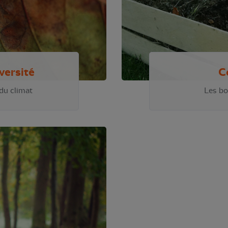
versité
C
du climat
Les bo