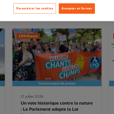
Paramétrer les cookies
Accepter et fermer
LPO France
Communiqué de presse
21 juillet 2026
Un vote historique contre la nature
: Le Parlement adopte la Loi