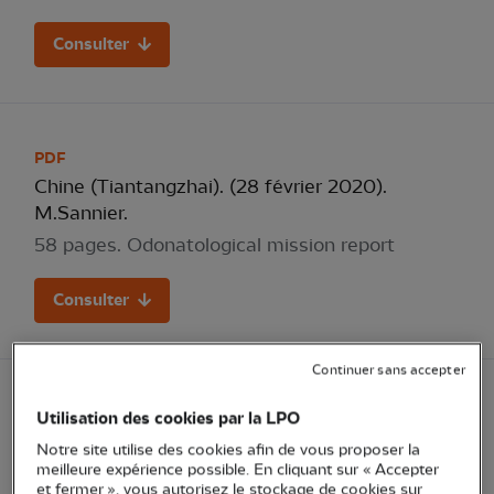
Consulter
PDF
Chine (Tiantangzhai). (28 février 2020).
M.Sannier.
58 pages. Odonatological mission report
Consulter
Continuer sans accepter
PDF
Utilisation des cookies par la LPO
Chine (Hunan et Pékin). (15 mai au 5 juin
Notre site utilise des cookies afin de vous proposer la
2009). J. Martinez, J. Thurel.
meilleure expérience possible. En cliquant sur « Accepter
et fermer », vous autorisez le stockage de cookies sur