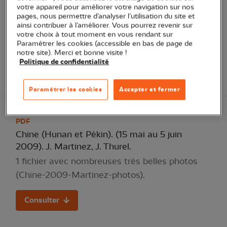
50 pages. Rapport en Français, Anglais et
votre appareil pour améliorer votre navigation sur nos
Chinois). Description des principaux sites, liste
pages, nous permettre d’analyser l’utilisation du site et
ainsi contribuer à l’améliorer. Vous pourrez revenir sur
commentée des espèces observée (oiseaux et
votre choix à tout moment en vous rendant sur
mammifères)
Paramétrer les cookies (accessible en bas de page de
notre site). Merci et bonne visite !
Politique de confidentialité
Consulter
Paramétrer les cookies
Accepter et fermer
PDF
Chine (Hunan et Pékin). (15 mai au 5 juin
2009). J. Martinez, J. Thurel.
1 fichier avec nombreuses très belles photos
(Chine-2009-Martinez-photos).
Consulter