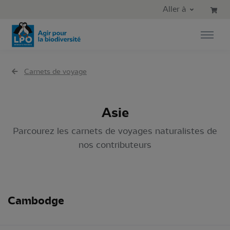
Aller au contenu principal
Aller au menu principal
Aller à
Aller à la recherche
Carnets de voyage
Asie
Parcourez les carnets de voyages naturalistes de
nos contributeurs
Cambodge