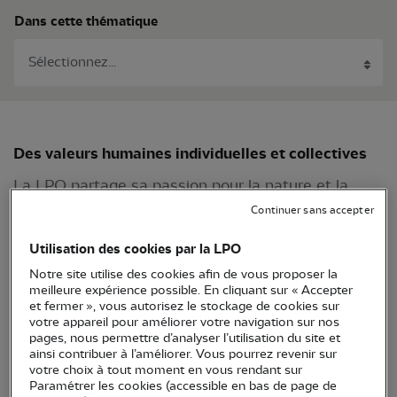
Dans cette thématique
Des valeurs humaines individuelles et collectives
La LPO partage sa passion pour la nature et la
biodiversité avec le plus grand nombre, et offre la
Continuer sans accepter
possibilité à chaque citoyen qui le souhaite d’agir
Utilisation des cookies par la LPO
concrètement.
Notre site utilise des cookies afin de vous proposer la
meilleure expérience possible. En cliquant sur « Accepter
La motivation de son action pour la nature et la
et fermer », vous autorisez le stockage de cookies sur
biodiversité est en cohérence avec son
votre appareil pour améliorer votre navigation sur nos
pages, nous permettre d’analyser l’utilisation du site et
fonctionnement interne et avec ses relations avec
ainsi contribuer à l’améliorer. Vous pourrez revenir sur
ses interlocuteurs : écoute, dialogue, entraide,
votre choix à tout moment en vous rendant sur
Paramétrer les cookies (accessible en bas de page de
tolérance, ouverture, convivialité (plaisir d’être