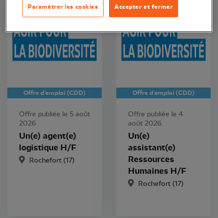
LPO France
LPO France
Paramétrer les cookies
Accepter et fermer
Offre d'emploi (CDD)
Offre d'emploi (CDD)
Offre publiée le 5 août
Offre publiée le 4
2026
août 2026
Un(e) agent(e)
Un(e)
logistique H/F
assistant(e)
Ressources
Rochefort (17)
Humaines H/F
Rochefort (17)