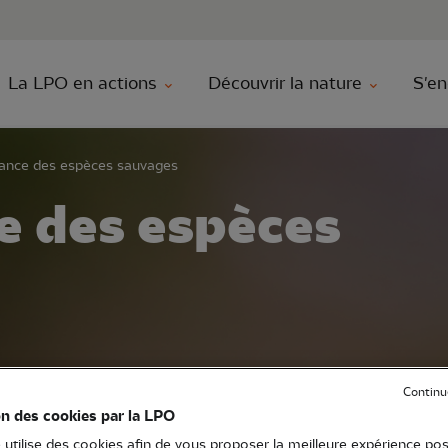
au contenu principal
Aller au menu principal
Aller à la r
La LPO en actions
Découvrir la nature
S'en
ance des espèces sauvages
e des espèces
Continu
on des cookies par la LPO
rticipent à de nombreuses études collaborativ
 utilise des cookies afin de vous proposer la meilleure expérience pos