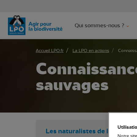
Aller 
Qui sommes-nous ?
Accueil LPO.fr
La LPO en actions
Connaiss
Connaissanc
sauvages
Utilisati
Les naturalistes de la LPO pa
Notre site