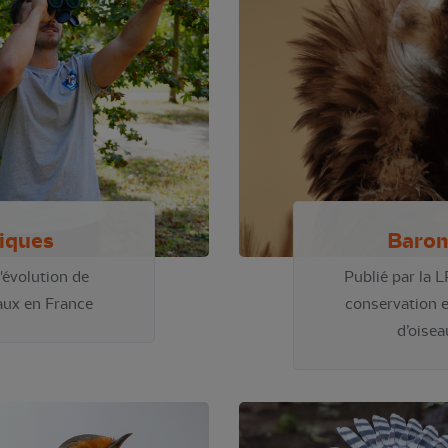
giques
Barom
'évolution de
Publié par la L
aux en France
conservation e
d’oisea