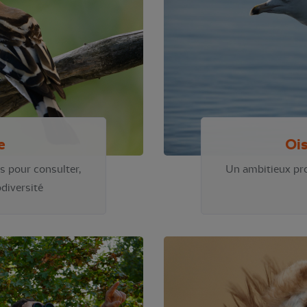
e
Oi
is pour consulter,
Un ambitieux pro
odiversité