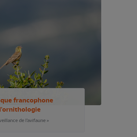
oque francophone
'ornithologie
veillance de l’avifaune »