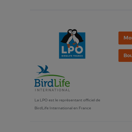
Mo
Bou
La LPO est le représentant officiel de
BirdLife International en France