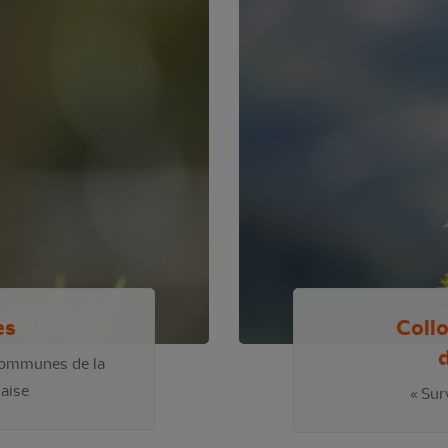
es
Coll
d
 communes de la
çaise
« Sur