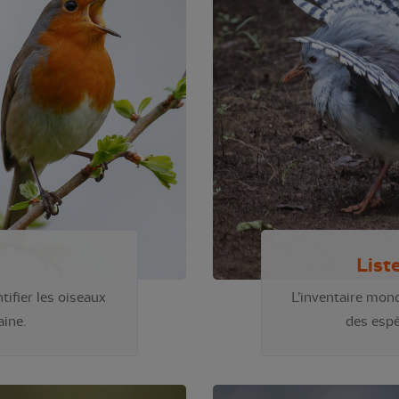
List
tifier les oiseaux
L’inventaire mond
aine.
des espè