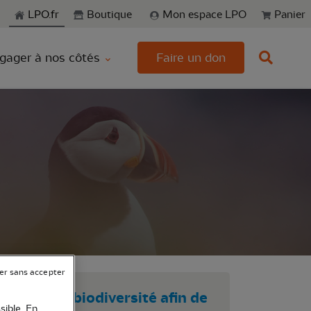
echerche
LPO.fr
Boutique
Mon espace LPO
Panier
gager à nos côtés
Faire un don
er sans accepter
es sur la biodiversité afin de
sible. En