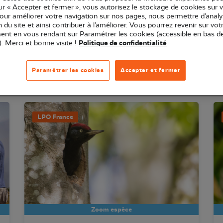
r les priorités d'action en matière de conserv
sur « Accepter et fermer », vous autorisez le stockage de cookies sur 
pour améliorer votre navigation sur nos pages, nous permettre d’analy
ion du site et ainsi contribuer à l’améliorer. Vous pourrez revenir sur vot
nt en vous rendant sur Paramétrer les cookies (accessible en bas d
). Merci et bonne visite !
Politique de confidentialité
Paramétrer les cookies
Accepter et fermer
L'actu connaissance
LPO France
Zoom espèce