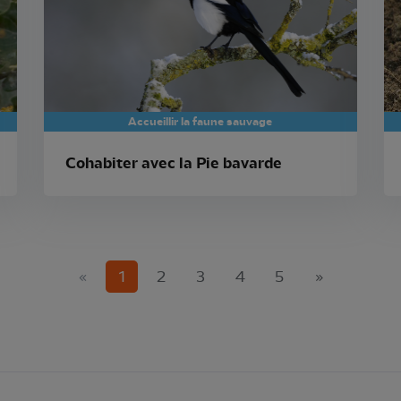
Accueillir la faune sauvage
Cohabiter avec la Pie bavarde
(current)
«
1
2
3
4
5
»