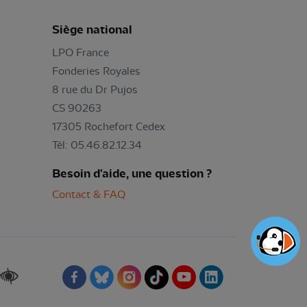
Siège national
LPO France
Fonderies Royales
8 rue du Dr Pujos
CS 90263
17305 Rochefort Cedex
Tél: 05.46.82.12.34
Besoin d'aide, une question ?
Contact & FAQ
Renforcer les contrastes