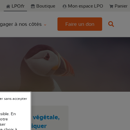
echerche
LPO.fr
Boutique
Mon espace LPO
Panier
gager à nos côtés
Faire un don
er sans accepter
sible. En
 animale ou végétale,
votre
auvage, pratiquer
ser
re choix à