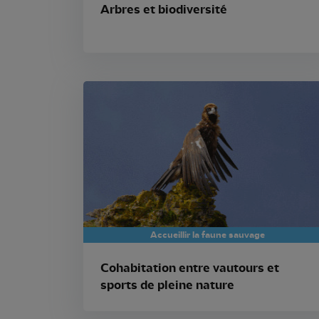
Arbres et biodiversité
Accueillir la faune sauvage
Cohabitation entre vautours et
sports de pleine nature