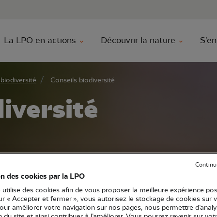
au contenu principal
Aller au menu principal
Aller à la r
La LPO en actions
Découvrir la nature
S'en
biodiversité
Conseils biodiversité
iversité
Continu
on des cookies par la LPO
 utilise des cookies afin de vous proposer la meilleure expérience pos
ur secourir un animal, identifier une espèce
sur « Accepter et fermer », vous autorisez le stockage de cookies sur 
it et la réglementation, accueillir la faune s
pour améliorer votre navigation sur nos pages, nous permettre d’analy
ion du site et ainsi contribuer à l’améliorer. Vous pourrez revenir sur vot