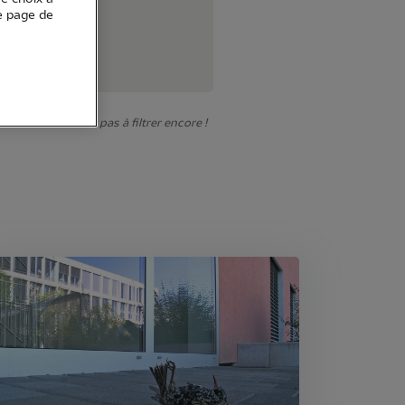
e page de
onner. N'hésitez pas à filtrer encore !