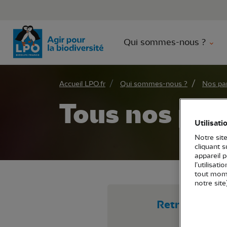
Aller 
Qui sommes-nous ?
Accueil LPO.fr
Qui sommes-nous ?
Nos par
Tous nos par
Utilisati
Notre site
cliquant 
appareil 
l’utilisat
tout mome
notre site
Retrouvez les 