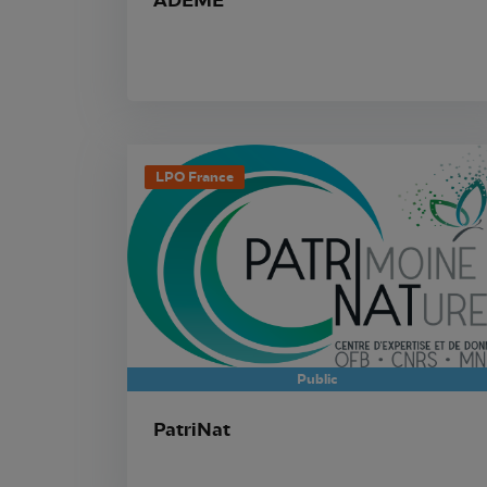
ADEME
LPO France
Public
PatriNat