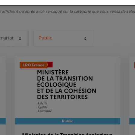
affichent qu'après avoir re-cliqué sur la catégorie que vous venez de sélecti
LPO France
Public