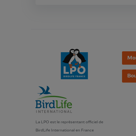
Mo
Bou
La LPO est le représentant officiel de
BirdLife International en France