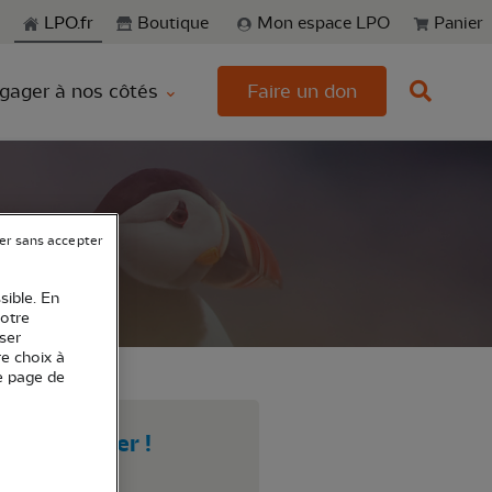
echerche
LPO.fr
Boutique
Mon espace LPO
Panier
gager à nos côtés
Faire un don
er sans accepter
sible. En
votre
ser
re choix à
e page de
as de filtrer !