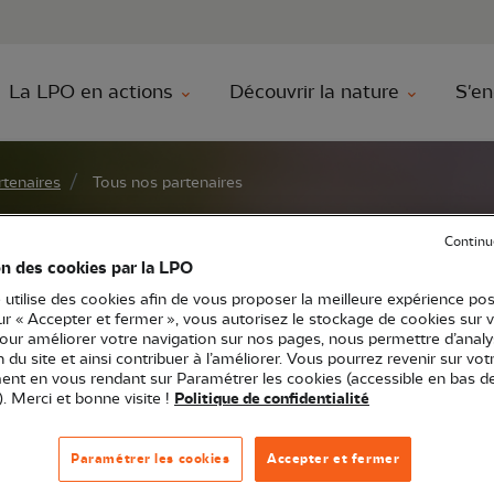
au contenu principal
Aller au menu principal
Aller à la r
La LPO en actions
Découvrir la nature
S'en
tenaires
Tous nos partenaires
tenaires
Continu
on des cookies par la LPO
 utilise des cookies afin de vous proposer la meilleure expérience pos
sur « Accepter et fermer », vous autorisez le stockage de cookies sur 
pour améliorer votre navigation sur nos pages, nous permettre d’analy
ion du site et ainsi contribuer à l’améliorer. Vous pourrez revenir sur vot
nt en vous rendant sur Paramétrer les cookies (accessible en bas d
). Merci et bonne visite !
Politique de confidentialité
principaux partenaires de la LPO. N'oubliez p
Paramétrer les cookies
Accepter et fermer