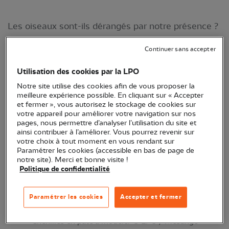
Les oiseaux sont-ils dérangés par notre présence ?
Pour le savoir, notre équipe a mené une expérience
Continuer sans accepter
dans le Bois du Burck, à Mérignac (33). L’outil
Utilisation des cookies par la LPO
principal : des chenilles artificielles en pâte à
Notre site utilise des cookies afin de vous proposer la
modeler ! Une drôle de méthode, vous pensez ?
meilleure expérience possible. En cliquant sur « Accepter
Découvrez toute son utilité...
et fermer », vous autorisez le stockage de cookies sur
votre appareil pour améliorer votre navigation sur nos
pages, nous permettre d’analyser l’utilisation du site et
ainsi contribuer à l’améliorer. Vous pourrez revenir sur
votre choix à tout moment en vous rendant sur
Paramétrer les cookies (accessible en bas de page de
notre site). Merci et bonne visite !
Politique de confidentialité
Paramétrer les cookies
Accepter et fermer
Chenilles en pâte à modeler © LPO / Mésange