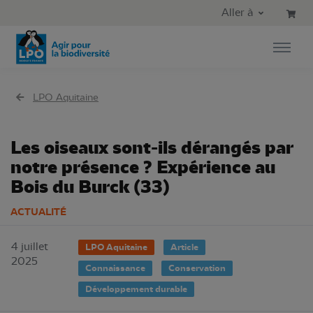
Aller au contenu principal
Aller au menu principal
Aller à
Aller à la recherche
LPO Aquitaine
Les oiseaux sont-ils dérangés par
notre présence ? Expérience au
Bois du Burck (33)
ACTUALITÉ
4 juillet
LPO Aquitaine
Article
2025
Connaissance
Conservation
Développement durable