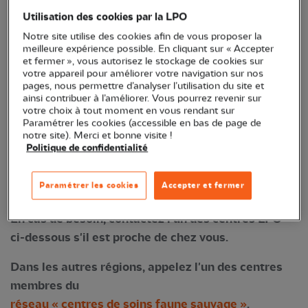
des professionnels qui interviendront à vos côtés.
Utilisation des cookies par la LPO
Cependant, l’administration, par l’instruction du 14
Notre site utilise des cookies afin de vous proposer la
mai 1993 et dans la circulaire du 12 juillet 2004 a
meilleure expérience possible. En cliquant sur « Accepter
reconnu la notion d’animal en détresse et a
et fermer », vous autorisez le stockage de cookies sur
votre appareil pour améliorer votre navigation sur nos
implicitement accordé une dérogation aux
pages, nous permettre d’analyser l’utilisation du site et
particuliers qui ramassent un animal blessé et le
ainsi contribuer à l’améliorer. Vous pourrez revenir sur
votre choix à tout moment en vous rendant sur
transportent vers un centre de soins, à condition
Paramétrer les cookies (accessible en bas de page de
que ce transport s’effectue dans les meilleurs
notre site). Merci et bonne visite !
Politique de confidentialité
délais et par le chemin le plus direct. Il est
néanmoins fortement conseillé d'informer le centre
Paramétrer les cookies
Accepter et fermer
avant tout transport.
En cas de besoin, contactez l'un des centres LPO
ci-dessous s'il est proche de chez vous.
Dans les autres régions, appelez l'un des centres
membres du
réseau « centres de soins faune sauvage »
.