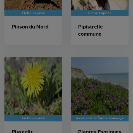
Fiche espèce
Fiche espèce
Pinson du Nord
Pipistrelle
commune
Fiche espèce
Accueillir la faune sauvage
Pissenlit
Plantes Exotiques