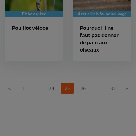
Fiche espèce
Accueillir la faune sauvage
Pouillot véloce
Pourquoi il ne
faut pas donner
de pain aux
oiseaux
(current)
«
1
…
24
25
26
…
31
»