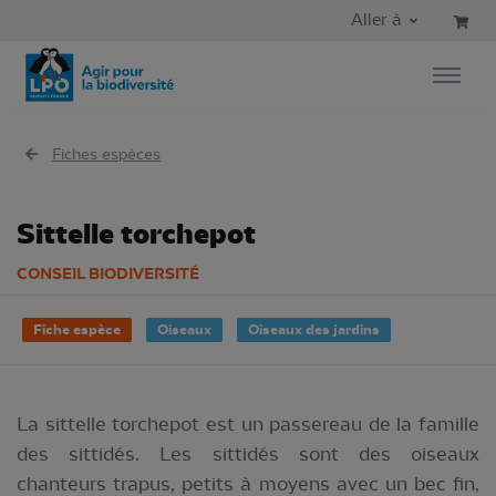
Aller au contenu principal
Aller au menu principal
Aller à
Aller à la recherche
Fiches espèces
Sittelle torchepot
CONSEIL BIODIVERSITÉ
Fiche espèce
Oiseaux
Oiseaux des jardins
La sittelle torchepot est un passereau de la famille
des sittidés. Les sittidés sont des oiseaux
chanteurs trapus, petits à moyens avec un bec fin,