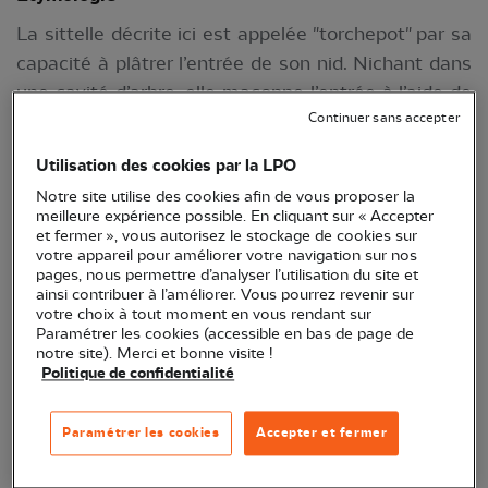
La sittelle décrite ici est appelée "torchepot" par sa
capacité à plâtrer l’entrée de son nid. Nichant dans
une cavité d’arbre, elle maçonne l’entrée à l’aide de
Continuer sans accepter
boulettes de boue. Le « pot » fait référence aux
nichoirs à oiseaux qui étaient, avant, sous forme
Utilisation des cookies par la LPO
d’un pot en terre cuite.
Notre site utilise des cookies afin de vous proposer la
meilleure expérience possible. En cliquant sur « Accepter
Description
et fermer », vous autorisez le stockage de cookies sur
votre appareil pour améliorer votre navigation sur nos
Longueur : 12-14,5 cm
pages, nous permettre d’analyser l’utilisation du site et
ainsi contribuer à l’améliorer. Vous pourrez revenir sur
Poids : 19-26 g
votre choix à tout moment en vous rendant sur
Paramétrer les cookies (accessible en bas de page de
Longévité : 9 ans
notre site). Merci et bonne visite !
Politique de confidentialité
La sittelle torchepot a une forme bien à elle : avec
une tête assez longue et large et un cou presque
Paramétrer les cookies
Accepter et fermer
absent, son corps semble compact, en fer de lance.
Même si elle est d’une longueur similaire à la