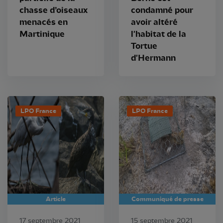
chasse d’oiseaux
condamné pour
menacés en
avoir altéré
Martinique
l'habitat de la
Tortue
d'Hermann
LPO France
LPO France
Article
Communiqué de presse
17 septembre 2021
15 septembre 2021