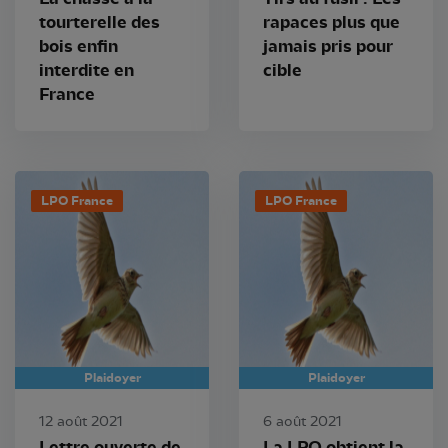
tourterelle des
rapaces plus que
bois enfin
jamais pris pour
interdite en
cible
France
LPO France
LPO France
Plaidoyer
Plaidoyer
12 août 2021
6 août 2021
Lettre ouverte de
La LPO obtient la