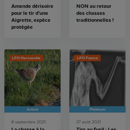
Amende dérisoire
NON au retour
pour le tir d’une
des chasses
Aigrette, espèce
traditionnelles !
protégée
LPO Normandie
LPO France
Article
Plaidoyer
8 septembre 2021
27 août 2021
La chasse à la
Tirs au fusil : Les