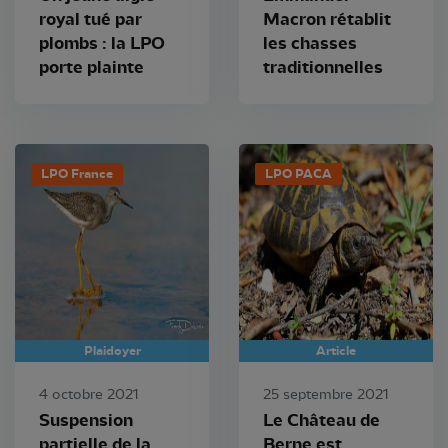
royal tué par
Macron rétablit
plombs : la LPO
les chasses
porte plainte
traditionnelles
LPO France
LPO PACA
Plaidoyer
Article
4 octobre 2021
25 septembre 2021
Suspension
Le Château de
partielle de la
Berne est