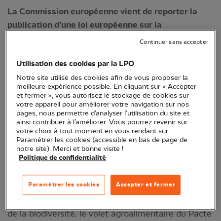
La Commission européenne vient de reporter la
publication d’une loi européenne sur la
restauration de la nature, pourtant très attendue,
Continuer sans accepter
sans fixer de nouvelle date.
Utilisation des cookies par la LPO
La Commission européenne s'était engagé à
Notre site utilise des cookies afin de vous proposer la
proposer une nouvelle loi pour rendre la
meilleure expérience possible. En cliquant sur « Accepter
et fermer », vous autorisez le stockage de cookies sur
restauration de la nature juridiquement
votre appareil pour améliorer votre navigation sur nos
contraignante pour les pays de l'UE et une
pages, nous permettre d’analyser l’utilisation du site et
ainsi contribuer à l’améliorer. Vous pourrez revenir sur
consultation publique
avait déjà été menée l'an
votre choix à tout moment en vous rendant sur
dernier pour recueillir l’avis des citoyens.
Paramétrer les cookies (accessible en bas de page de
notre site). Merci et bonne visite !
Politique de confidentialité
Ces textes législatifs devaient initialement être
publiés ce mercredi 23 mars. Ils représentent deux
Paramétrer les cookies
Accepter et fermer
éléments essentiels de la stratégie « de la ferme à
la table » (
Farm to Fork
) et de la stratégie en faveur
de la biodiversité, le volet agroalimentaire du Pacte