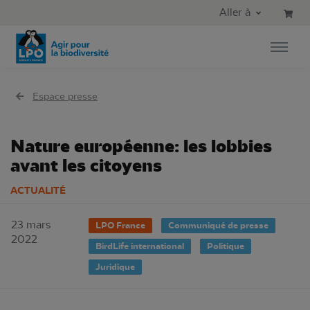
Aller au contenu principal
Aller au menu principal
Aller à
Aller à la recherche
Espace presse
Nature européenne: les lobbies
avant les citoyens
ACTUALITÉ
23 mars
LPO France
Communiqué de presse
2022
BirdLife international
Politique
Juridique