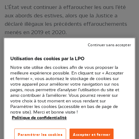
L’État veut continuer à effaroucher les ours l’été
aux abords des estives, alors que la Justice a
déclaré illégaux les précédents effarouchements
menés en 2019 et 2020.
Continuer sans accepter
Utilisation des cookies par la LPO
Notre site utilise des cookies afin de vous proposer la
meilleure expérience possible. En cliquant sur « Accepter
et fermer », vous autorisez le stockage de cookies sur
votre appareil pour améliorer votre navigation sur nos
pages, nous permettre d’analyser l’utilisation du site et
ainsi contribuer à l’améliorer. Vous pourrez revenir sur
votre choix à tout moment en vous rendant sur
Paramétrer les cookies (accessible en bas de page de
Ours brun - crédit photo : association
notre site). Merci et bonne visite !
Natur'ailes
Politique de confidentialité
Dans une
décision rendue le 25 avril 2022
, les
Paramétrer les cookies
Accepter et fermer