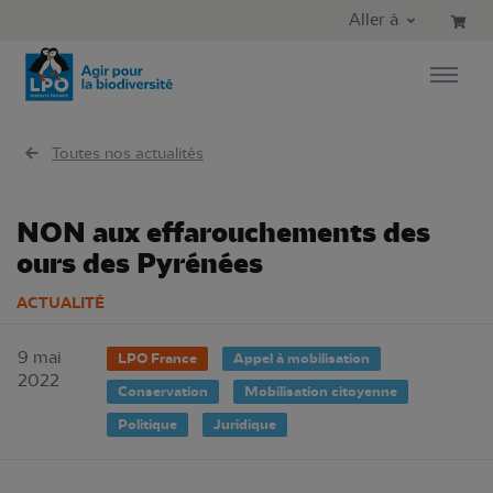
Aller au contenu principal
Aller au menu principal
Aller à
Aller à la recherche
Toutes nos actualités
NON aux effarouchements des
ours des Pyrénées
ACTUALITÉ
9 mai
LPO France
Appel à mobilisation
2022
Conservation
Mobilisation citoyenne
Politique
Juridique