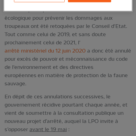
mesures d’effarouchement de l’ours des Pyrénées
mises en place par le ministère de la Transition
écologique pour prévenir les dommages aux
troupeaux ont été retoquées par le Conseil d'Etat.
Tout comme celui de 2019, et sans doute
prochainement celui de 2021, l'
arrêté ministériel du 12 juin 2020
a donc été annulé
pour excès de pouvoir et méconnaissance du code
de l'environnement et des directives
européennes
en matière de protection de la faune
sauvage.
En dépit de ces annulations successives, le
gouvernement récidive pourtant chaque année, et
vient de soumettre à la consultation publique un
nouveau projet d’arrêté, auquel la LPO invite à
s’opposer
avant le 19 mai
: