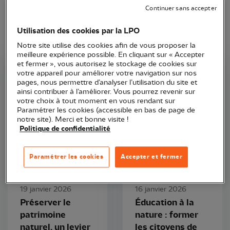
Continuer sans accepter
Utilisation des cookies par la LPO
Notre site utilise des cookies afin de vous proposer la
meilleure expérience possible. En cliquant sur « Accepter
et fermer », vous autorisez le stockage de cookies sur
votre appareil pour améliorer votre navigation sur nos
LPO France
LPO France
pages, nous permettre d’analyser l’utilisation du site et
ainsi contribuer à l’améliorer. Vous pourrez revenir sur
votre choix à tout moment en vous rendant sur
Paramétrer les cookies (accessible en bas de page de
notre site). Merci et bonne visite !
Politique de confidentialité
Paramétrer les cookies
Accepter et fermer
Article
Article
19 janvier 2026
16 janvier 2026
Préserver le
Éducation à la
patrimoine
nature : former
naturel, un levier
les citoyens de