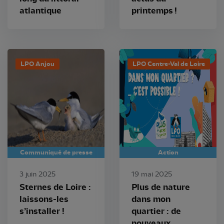
atlantique
printemps !
LPO Anjou
LPO Centre-Val de Loire
Communiqué de presse
Action
3 juin 2025
19 mai 2025
Sternes de Loire :
Plus de nature
laissons-les
dans mon
s’installer !
quartier : de
nouveaux