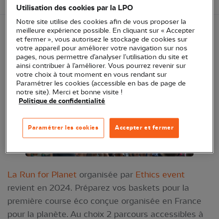
Utilisation des cookies par la LPO
Notre site utilise des cookies afin de vous proposer la
meilleure expérience possible. En cliquant sur « Accepter
Participez à la 4e édition de cette course solidaire
et fermer », vous autorisez le stockage de cookies sur
votre appareil pour améliorer votre navigation sur nos
et soutenez la LPO.
pages, nous permettre d’analyser l’utilisation du site et
ainsi contribuer à l’améliorer. Vous pourrez revenir sur
votre choix à tout moment en vous rendant sur
Paramétrer les cookies (accessible en bas de page de
notre site). Merci et bonne visite !
Politique de confidentialité
Paramétrer les cookies
Accepter et fermer
La Run for Planet
organisée par
Ethics event
revient en 2024. Préparez vos baskets pour la
première course éco conçue organisée en France
pour la planète. Au choix 2 parcours accessibles à