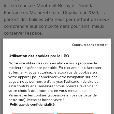
les secteurs de Montreuil-Bellay et Doué-la-
Fontaine en Maine-et-Loire. Depuis mai 2024, ils
portent des balises GPS nous permettant de mieux
comprendre leur comportement pour ainsi mieux
conserver l’espèce.
En 2024, un comportement de migration
Continuer sans accepter
très différent
Utilisation des cookies par la LPO
Totoro, le sportif, quitte la région le 14 novembre
Notre site utilise des cookies afin de vous proposer la
vers 17 h. Arrivé aux environs de La Rochelle deux
meilleure expérience possible. En cliquant sur « Accepter
et fermer », vous autorisez le stockage de cookies sur
heures plus tard, il choisit de couper par la mer.
votre appareil pour améliorer votre navigation sur nos
Même pas peur, avec une vitesse moyenne de 65
pages, nous permettre d’analyser l’utilisation du site et
ainsi contribuer à l’améliorer. Vous pourrez revenir sur
km/h, il atteindra l’Espagne avant minuit. Il fait une
votre choix à tout moment en vous rendant sur
pause de trois jours vers Burgos, puis traverse le
Paramétrer les cookies (accessible en bas de page de
notre site). Merci et bonne visite !
pays pour rejoindre son site d’hivernage : les
Politique de confidentialité
plantations d’oliviers de la région de Cordoue.