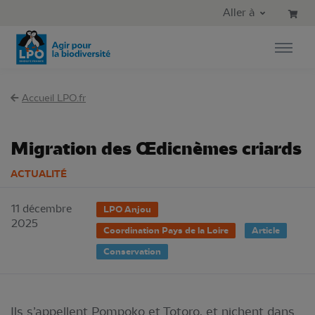
Aller au contenu principal
Aller au menu principal
Aller à
Aller à la recherche
Accueil LPO.fr
Migration des Œdicnèmes criards
ACTUALITÉ
11 décembre
LPO Anjou
2025
Coordination Pays de la Loire
Article
Conservation
Ils s’appellent Pompoko et Totoro, et nichent dans