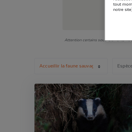
tout mome
notre site
Attention certains sous-éléments ne s'