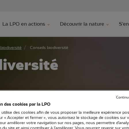
au contenu principal
Aller au menu principal
Aller à la r
La LPO en actions
Découvrir la nature
S'en
biodiversité
Conseils biodiversité
iversité
Continu
on des cookies par la LPO
 utilise des cookies afin de vous proposer la meilleure expérience pos
ur secourir un animal, identifier une espèce
sur « Accepter et fermer », vous autorisez le stockage de cookies sur 
pour améliorer votre navigation sur nos pages, nous permettre d’analy
it et la réglementation, accueillir la faune s
ion du site et ainsi contribuer à l’améliorer. Vous pourrez revenir sur vot