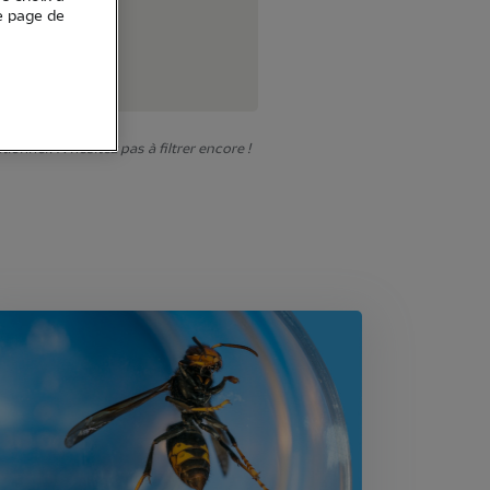
e page de
onner. N'hésitez pas à filtrer encore !