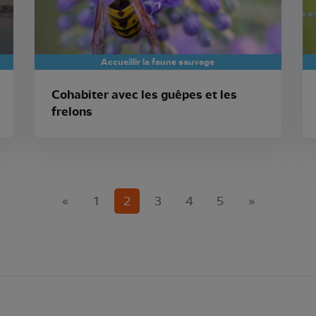
Accueillir la faune sauvage
Cohabiter avec les guêpes et les
frelons
(current)
«
1
2
3
4
5
»