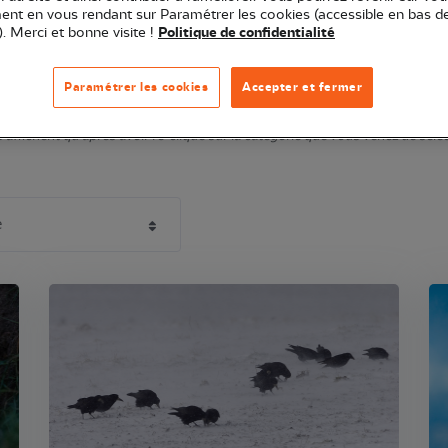
l'urbanisme et l'agriculture durables...
nt en vous rendant sur Paramétrer les cookies (accessible en bas d
). Merci et bonne visite !
Politique de confidentialité
N'oubliez pas de filtrer !
Paramétrer les cookies
Accepter et fermer
affichent qu'après avoir re-cliqué sur la catégorie que vous venez de sélecti