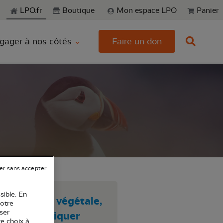
echerche
LPO.fr
Boutique
Mon espace LPO
Panier
gager à nos côtés
Faire un don
er sans accepter
sible. En
 animale ou végétale,
votre
ser
auvage, pratiquer
re choix à