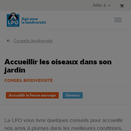
Aller au contenu principal
Aller au menu principal
Aller à
Aller à la recherche
Conseils biodiversité
Accueillir les oiseaux dans son
jardin
CONSEIL BIODIVERSITÉ
Accueillir la faune sauvage
Oiseaux
La LPO vous livre quelques conseils pour accueillir
nos amis à plumes dans les meilleures conditions.