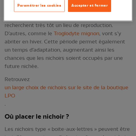
Saviez-vous que les nichoirs doivent être installés
Paramétrer les cookies
Accepter et fermer
dès le mois de novembre, et non au printemps ? En
effet, certains oiseaux comme la Mésange
recherchent très tôt un lieu de reproduction.
D’autres, comme le
Troglodyte mignon
, vont s’y
abriter en hiver. Cette période permet également
un temps d’adaptation, augmentant ainsi les
chances que les nichoirs soient occupés par une
future nichée.
Retrouvez
un large choix de nichoirs sur le site de la boutique
LPO
.
Où placer l
e nichoir
?
Les nichoirs type « boite-aux-lettres » peuvent être