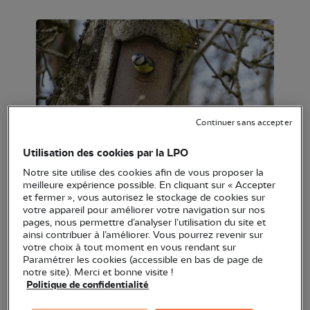
Continuer sans accepter
Mésange bleue © PommeGrenade (Pixabay)
Utilisation des cookies par la LPO
Notre site utilise des cookies afin de vous proposer la
meilleure expérience possible. En cliquant sur « Accepter
Le manque de sites de nidification naturels peut
et fermer », vous autorisez le stockage de cookies sur
être un obstacle à la reproduction des oiseaux
votre appareil pour améliorer votre navigation sur nos
pages, nous permettre d’analyser l’utilisation du site et
nicheurs de nos jardins. Il est possible de leur
ainsi contribuer à l’améliorer. Vous pourrez revenir sur
donner un petit coup de pouce en équipant son
votre choix à tout moment en vous rendant sur
Paramétrer les cookies (accessible en bas de page de
jardin, son balcon, sa terrasse ou sa cour de
notre site). Merci et bonne visite !
nichoirs.
Politique de confidentialité