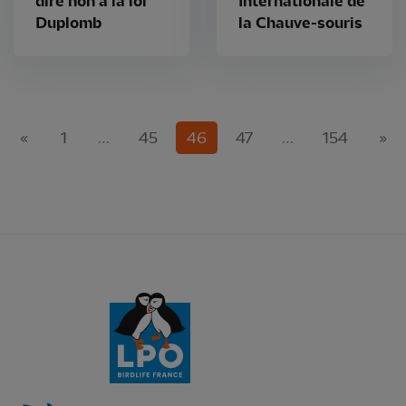
dire non à la loi
Internationale de
Duplomb
la Chauve-souris
(current)
«
1
…
45
46
47
…
154
»