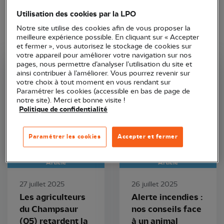
Utilisation des cookies par la LPO
Notre site utilise des cookies afin de vous proposer la
meilleure expérience possible. En cliquant sur « Accepter
et fermer », vous autorisez le stockage de cookies sur
votre appareil pour améliorer votre navigation sur nos
pages, nous permettre d’analyser l’utilisation du site et
ainsi contribuer à l’améliorer. Vous pourrez revenir sur
LPO PACA
LPO PACA
votre choix à tout moment en vous rendant sur
Paramétrer les cookies (accessible en bas de page de
notre site). Merci et bonne visite !
Politique de confidentialité
Paramétrer les cookies
Accepter et fermer
Article
Article
27 juillet 2025
26 juillet 2025
Les agriculteurs
Alerte incendies :
du Champsaur
nos conseils face
(05) retardent la
à un animal