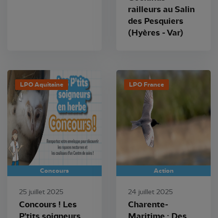
railleurs au Salin
des Pesquiers
(Hyères - Var)
LPO Aquitaine
LPO France
Concours
Action
25 juillet 2025
24 juillet 2025
Concours ! Les
Charente-
P’tits soigneurs
Maritime : Des