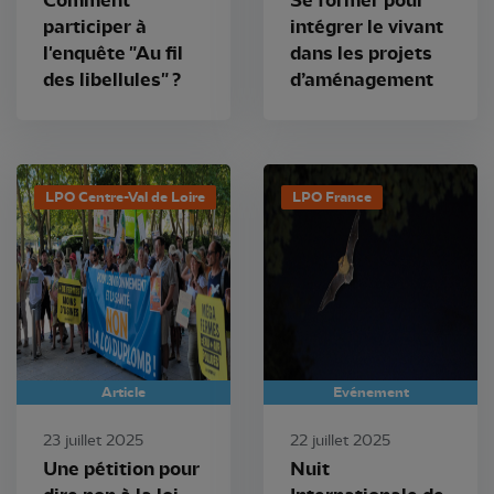
Comment
Se former pour
participer à
intégrer le vivant
l'enquête "Au fil
dans les projets
des libellules" ?
d’aménagement
LPO Centre-Val de Loire
LPO France
Article
Evénement
23 juillet 2025
22 juillet 2025
Une pétition pour
Nuit