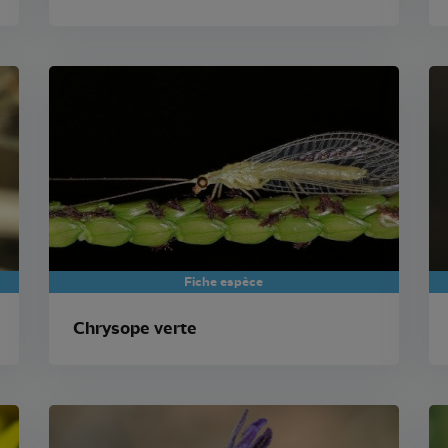
Fiche espèce
Chrysope verte