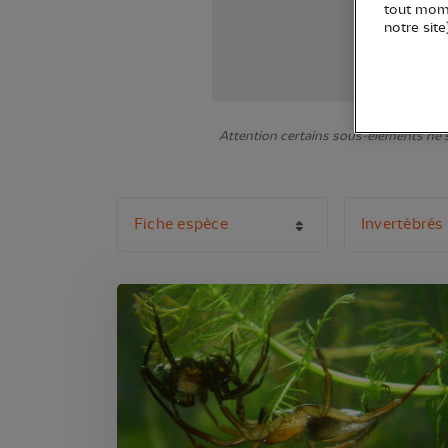
tout mome
notre site
Attention certains sous-éléments ne s'