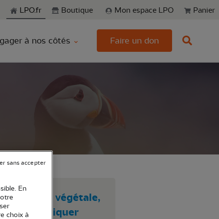
echerche
LPO.fr
Boutique
Mon espace LPO
Panier
gager à nos côtés
Faire un don
er sans accepter
sible. En
 animale ou végétale,
votre
ser
auvage, pratiquer
re choix à