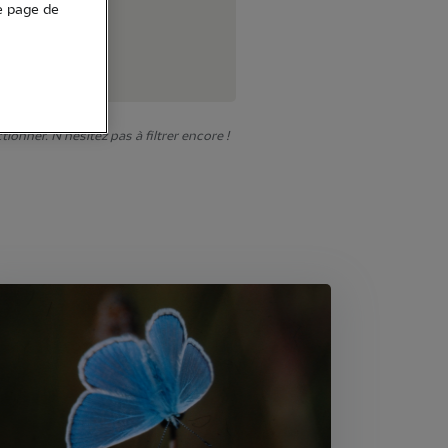
e page de
onner. N'hésitez pas à filtrer encore !