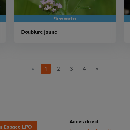
Fiche espèce
Doublure jaune
(current)
«
1
2
3
4
»
Accès direct
n Espace LPO