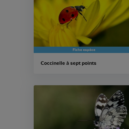
Fiche espèce
Coccinelle à sept points