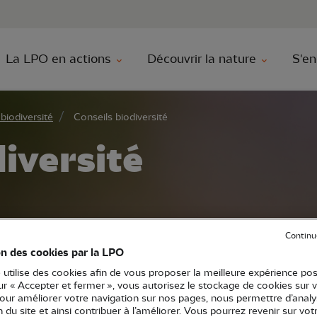
au contenu principal
Aller au menu principal
Aller à la r
La LPO en actions
Découvrir la nature
S'en
biodiversité
Conseils biodiversité
iversité
Continu
on des cookies par la LPO
 utilise des cookies afin de vous proposer la meilleure expérience pos
ur secourir un animal, identifier une espèce
sur « Accepter et fermer », vous autorisez le stockage de cookies sur 
pour améliorer votre navigation sur nos pages, nous permettre d’analy
it et la réglementation, accueillir la faune s
ion du site et ainsi contribuer à l’améliorer. Vous pourrez revenir sur vot