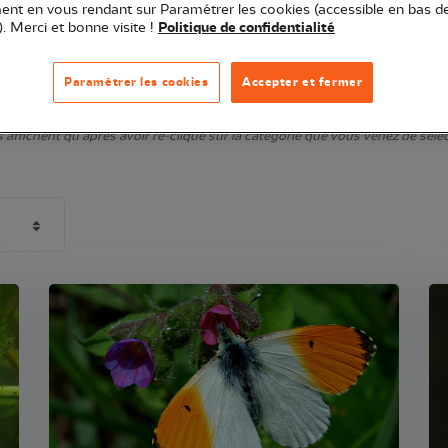
nt en vous rendant sur Paramétrer les cookies (accessible en bas d
l'urbanisme et l'agriculture durables...
). Merci et bonne visite !
Politique de confidentialité
N'oubliez pas de filtrer !
Paramétrer les cookies
Accepter et fermer
affichent qu'après avoir re-cliqué sur la catégorie que vous venez de sélecti