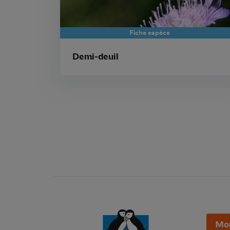
Fiche espèce
Demi-deuil
Mo