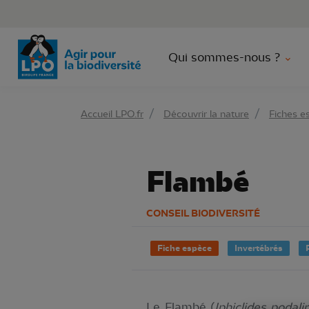
Aller 
Qui sommes-nous ?
Accueil LPO.fr
Découvrir la nature
Fiches e
Flambé
CONSEIL BIODIVERSITÉ
Fiche espèce
Invertébrés
Le Flambé (
Iphiclides podalir