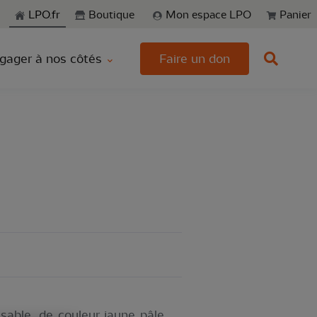
echerche
LPO.fr
Boutique
Mon espace LPO
Panier
gager à nos côtés
Faire un don
sable, de couleur jaune pâle,