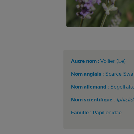
Autre nom
: Voilier (Le)
Nom anglais
: Scarce Swal
Nom allemand
: Segelfalt
Nom scientifique
:
Iphicli
Famille
: Papilionidae