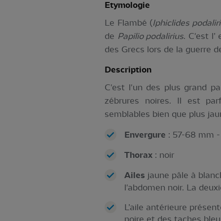
Etymologie
Le Flambé
(
Iphiclides podalir
de
Papilio podalirius
. C'est l
des Grecs lors de la guerre de
Description
C'est l'un des plus grand p
zébrures noires. Il est p
semblables bien que plus jaun
Envergure
: 57-68 mm - 
Thorax
: noir
Ailes
jaune pâle à blanch
l'abdomen noir. La deuxi
L’aile antérieure présen
noire et des taches bleu