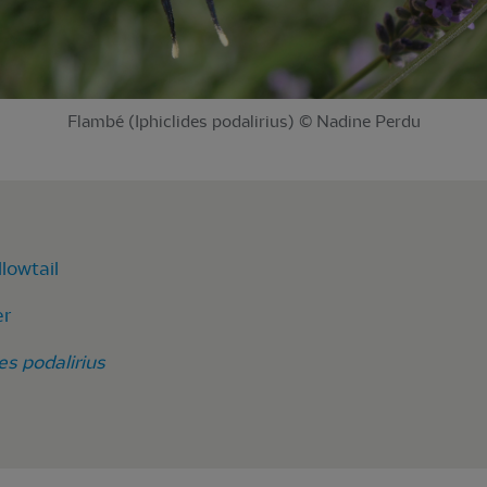
Flambé (Iphiclides podalirius) © Nadine Perdu
lowtail
er
des podalirius