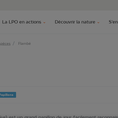
au contenu principal
Aller au menu principal
Aller à la r
La LPO en actions
Découvrir la nature
S'en
spèces
Flambé
Papillons
ius
) est un grand papillon de jour facilement reconnais