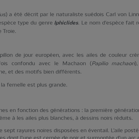
ius
) a été décrit par le naturaliste suédois Carl von Lin
’ espèce type du genre
Iphiclides
. Le nom d'espèce fait 
 Troie.
apillon de jour européen, avec les ailes de couleur cr
arfois confondu avec le Machaon (
Papilio machaon
)
e, et des motifs bien différents.
la femelle est plus grande.
es en fonction des générations : la première génération
ème à les ailes plus blanches, à dessins noirs réduits.
te sept rayures noires disposées en éventail. L’aile pos
es dont l’une est cernée de noir et surmontée d’un arc 