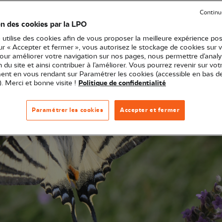
 sept grandes zébrures noires sur les ailes. Il se reco
Continu
on des cookies par la LPO
és par beau temps. Voici une espèce typique des belles jo
 utilise des cookies afin de vous proposer la meilleure expérience pos
sur « Accepter et fermer », vous autorisez le stockage de cookies sur 
pour améliorer votre navigation sur nos pages, nous permettre d’analy
ion du site et ainsi contribuer à l’améliorer. Vous pourrez revenir sur vot
nt en vous rendant sur Paramétrer les cookies (accessible en bas d
). Merci et bonne visite !
Politique de confidentialité
Paramétrer les cookies
Accepter et fermer