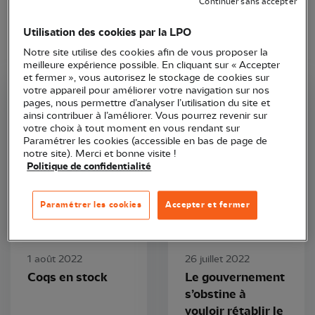
Continuer sans accepter
Utilisation des cookies par la LPO
Notre site utilise des cookies afin de vous proposer la
meilleure expérience possible. En cliquant sur « Accepter
et fermer », vous autorisez le stockage de cookies sur
votre appareil pour améliorer votre navigation sur nos
pages, nous permettre d’analyser l’utilisation du site et
LPO France
LPO France
ainsi contribuer à l’améliorer. Vous pourrez revenir sur
votre choix à tout moment en vous rendant sur
Paramétrer les cookies (accessible en bas de page de
notre site). Merci et bonne visite !
Politique de confidentialité
Paramétrer les cookies
Accepter et fermer
Zoom espèce
Communiqué de presse
1 août 2022
26 juillet 2022
Coqs en stock
Le gouvernement
s’obstine à
vouloir rétablir le