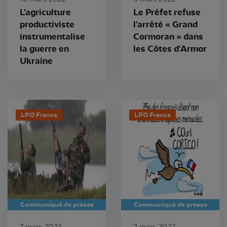
L'agriculture
Le Préfet refuse
productiviste
l'arrêté « Grand
instrumentalise
Cormoran » dans
la guerre en
les Côtes d'Armor
Ukraine
LPO France
LPO France
Communiqué de presse
Communiqué de presse