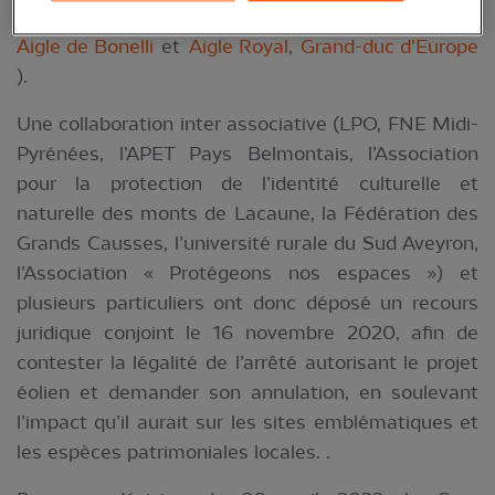
Gypaète barbu
,
Vautour fauve
,
Vautour moine
,
Aigle de Bonelli
et
Aigle Royal
,
Grand-duc d’Europe
).
Une collaboration inter associative (LPO, FNE Midi-
Pyrénées, l’APET Pays Belmontais, l’Association
pour la protection de l’identité culturelle et
naturelle des monts de Lacaune, la Fédération des
Grands Causses, l’université rurale du Sud Aveyron,
l’Association « Protégeons nos espaces ») et
plusieurs particuliers ont donc déposé un recours
juridique conjoint le 16 novembre 2020, afin de
contester la légalité de l’arrêté autorisant le projet
éolien et demander son annulation, en soulevant
l’impact qu’il aurait sur les sites emblématiques et
les espèces patrimoniales locales. .