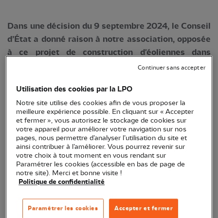
Dans une décision du 9 septembre 2024, le Conseil
d’État a donné raison à notre association, opposée
à ce projet de construction d'éoliennes dans
l’Aveyron.
Continuer sans accepter
L’implantation de 6 aérogénérateurs par la Société
Utilisation des cookies par la LPO
Ferme éolienne d’Arnac-sur-Dourdou au sein du
Notre site utilise des cookies afin de vous proposer la
Parc naturel régional des
Grands Causses
, a été
meilleure expérience possible. En cliquant sur « Accepter
et fermer », vous autorisez le stockage de cookies sur
autorisée par un arrêté du 30 avril 2020 du préfet
votre appareil pour améliorer votre navigation sur nos
de l’Aveyron.
pages, nous permettre d’analyser l’utilisation du site et
ainsi contribuer à l’améliorer. Vous pourrez revenir sur
votre choix à tout moment en vous rendant sur
D’emblée, il est apparu que les enjeux écologiques
Paramétrer les cookies (accessible en bas de page de
du site choisi étaient majeurs, en raison
notre site). Merci et bonne visite !
Politique de confidentialité
notamment de la présence de nombreux espaces
(zones Natura 2000) et espèces protégés (
Paramétrer les cookies
Accepter et fermer
Circaète Jean-le-Blanc
,
Faucon crécerelle
,