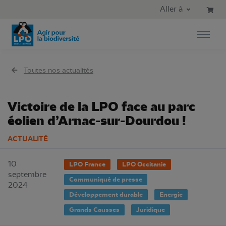
Aller au contenu principal
Aller au menu principal
Aller à
Aller à la recherche
Toutes nos actualités
Victoire de la LPO face au parc
éolien d’Arnac-sur-Dourdou !
ACTUALITÉ
10
LPO France
LPO Occitanie
septembre
Communiqué de presse
2024
Développement durable
Energie
Grands Causses
Juridique