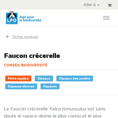
Aller au contenu principal
Aller au menu principal
Aller à
Aller à la recherche
Fiches espèces
Faucon crécerelle
CONSEIL BIODIVERSITÉ
Fiche espèce
Oiseaux
Oiseaux des jardins
Rapaces diurnes
Rapaces
Le Faucon crécerelle
Falco tinnunculus
est sans
doute le rapace diurne le plus connu et le plus