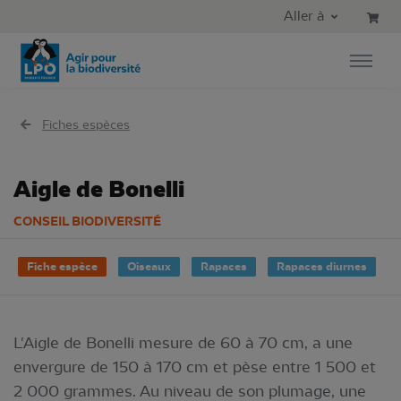
Aller au contenu principal
Aller au menu principal
Aller à
Aller à la recherche
Fiches espèces
Aigle de Bonelli
CONSEIL BIODIVERSITÉ
Fiche espèce
Oiseaux
Rapaces
Rapaces diurnes
L'Aigle de Bonelli mesure de 60 à 70 cm, a une
envergure de 150 à 170 cm et pèse entre 1 500 et
2 000 grammes. Au niveau de son plumage, une