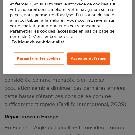
Répartition mondiale
et fermer », vous autorisez le stockage de cookies sur
votre appareil pour améliorer votre navigation sur nos
La distribution de l’Aigle de Bonelli s’étend
pages, nous permettre d’analyser l’utilisation du site et
ainsi contribuer à l’améliorer. Vous pourrez revenir sur
irrégulièrement depuis le Nord-Ouest de l’Afrique
votre choix à tout moment en vous rendant sur
et le reste de la Péninsule ibérique jusqu’au Moyen-
Paramétrer les cookies (accessible en bas de page de
notre site). Merci et bonne visite !
Orient et le bassin Méditerranéen. On le trouve
Politique de confidentialité
également dans le Sud-Ouest de l’Asie, l’Arabie,
l’Afghanistan, le Pakistan, l’Inde, et à travers le nord
Paramétrer les cookies
Accepter et fermer
de l’Indochine jusqu’au sud de la Chine (del Hoyo
et
al
, 1994). Globalement, l’espèce n’est pas
considérée comme menacée bien que sa
population semble diminuer ces dernières années,
cette baisse n’étant pas considérée comme
suffisamment rapide (Birdlife International, 2009).
Répartition en Europe
En Europe, l’Aigle de Bonelli est considéré comme