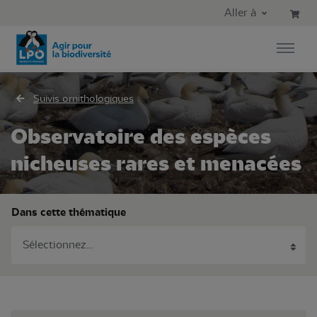
Aller au contenu principal
Aller au menu principal
Aller à
Aller à la recherche
Suivis ornithologiques
Observatoire des espèces
nicheuses rares et menacées
Dans cette thématique