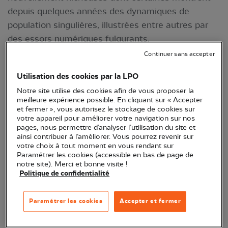
depuis quelques années des dynamiques de
population singulières, illustrées entre autres par
des essors numériques fulgurants.
Continuer sans accepter
Le suivi des espèces nicheuses rares et menacées
centralise les données relatives aux effectifs
Utilisation des cookies par la LPO
nicheurs des espèces rares et/ou localisées qui
Notre site utilise des cookies afin de vous proposer la
meilleure expérience possible. En cliquant sur « Accepter
font l’objet de dénombrements annuels exhaustifs.
et fermer », vous autorisez le stockage de cookies sur
Bien que cette liste d’espèces relève d’un certain
votre appareil pour améliorer votre navigation sur nos
pages, nous permettre d’analyser l’utilisation du site et
opportunisme, profitant de suivis déjà existants
ainsi contribuer à l’améliorer. Vous pourrez revenir sur
(i.e.
espèces menacées
qui font l’objet de plans
votre choix à tout moment en vous rendant sur
Paramétrer les cookies (accessible en bas de page de
nationaux d’actions, programmes LIFE, espèces
notre site). Merci et bonne visite !
concentrées en
espaces protégées
…), les espèces
Politique de confidentialité
du suivi doivent satisfaire aux moins deux des
exigences suivantes, la première étant impérative :
Paramétrer les cookies
Accepter et fermer
Exhaustivité des suivis (i.e.> à 50% de la