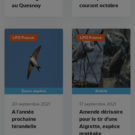
au Quesnoy
courant octobre
LPO France
LPO France
Zoom espèce
Article
20 septembre 2021
17 septembre 2021
A l'année
Amende dérisoire
prochaine
pour le tir d’une
hirondelle
Aigrette, espèce
protégée