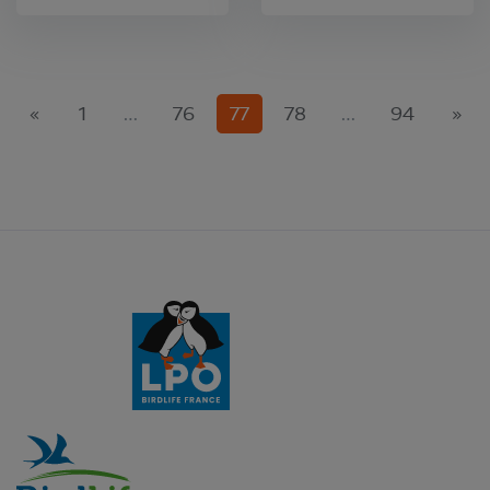
(current)
«
1
…
76
77
78
…
94
»