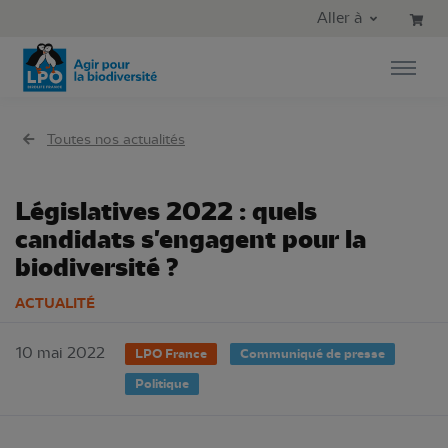
Aller au contenu principal
Aller au menu principal
Aller à
Aller à la recherche
Toutes nos actualités
Législatives 2022 : quels
candidats s'engagent pour la
biodiversité ?
ACTUALITÉ
10 mai 2022
LPO France
Communiqué de presse
Politique