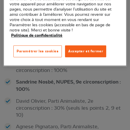
votre appareil pour améliorer votre navigation sur nos
Cyrielle Chatelain, NUPES, 2e circonscription :
pages, nous permettre d’analyser l’utilisation du site et
100%
ainsi contribuer à l’améliorer. Vous pourrez revenir sur
votre choix à tout moment en vous rendant sur
Paramétrer les cookies (accessible en bas de page de
Quentin Dogon, NUPES, 8e circonscription :
notre site). Merci et bonne visite !
100%
Politique de confidentialité
Nicole Finas-Fillon, NUPES, 6e circonscription :
100%
Paramétrer les cookies
Accepter et fermer
Nathalie Heller, Parti Animaliste, 5e
circonscription : 100%
Sandrine Nosbé, NUPES, 9e circonscription :
100%
David Olivier, Parti Animaliste, 2e
circonscription : 30% (seuls les points 2, 9 et
10)
Agnese Pignataro, Parti Animaliste,