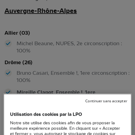
Auve
rgne-Rhône-Alpes
Allier (03)
Michel Beaune, NUPES, 2e circonscription :
100%
Drôme (26)
Bruno Casari, Ensemble !, 1ere circonscription :
100%
Mireille Clapot, Ensemble !, 1ere
circonscription : 100%
Continuer sans accepter
Marie Pochon, NUPES, 3e circonscription :
Utilisation des cookies par la LPO
100%
Notre site utilise des cookies afin de vous proposer la
meilleure expérience possible. En cliquant sur « Accepter
Isère (38)
et fermer », vous autorisez le stockage de cookies sur