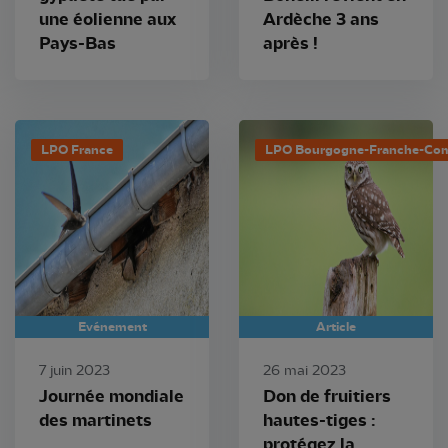
une éolienne aux
Ardèche 3 ans
Pays-Bas
après !
LPO France
LPO Bourgogne-Franche-Co
Evénement
Article
7 juin 2023
26 mai 2023
Journée mondiale
Don de fruitiers
des martinets
hautes-tiges :
protégez la