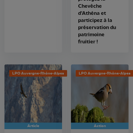
Chevêche
d’Athéna et
participez à la
préservation du
patrimoine
fruitier !
LPO Auvergne-Rhône-Alpes
LPO Auvergne-Rhône-Alpes
Article
Action