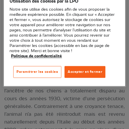
Utilisation des cookies par la LPO
Notre site utilise des cookies afin de vous proposer la
meilleure expérience possible. En cliquant sur « Accepter
et fermer », vous autorisez le stockage de cookies sur
votre appareil pour améliorer votre navigation sur nos
pages, nous permettre d’analyser l’utilisation du site et
ainsi contribuer à l’améliorer. Vous pourrez revenir sur
votre choix à tout moment en vous rendant sur
Paramétrer les cookies (accessible en bas de page de
notre site). Merci et bonne visite !
Crédit photo : Denis Simonin / LPO Isère
Politique de confidentialité
Présent dans une grande partie de l’Europe, le loup
Paramétrer les cookies
Accepter et fermer
vit en meute où règne une forte hiérarchie sociale.
Autrefois répandu sur l’ensemble du territoire,
l’ancêtre de nos chiens a totalement disparu au
cours des années 1930, victime d’une persécution
généralisée. Contrairement à une croyance tenace,
l’animal n’a pas été réintroduit mais est revenu
naturellement depuis l’Italie au début des années