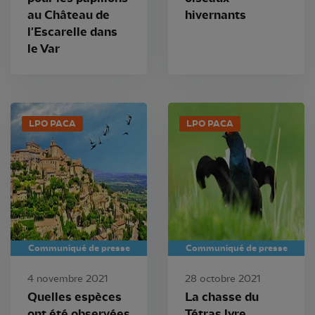
au Château de
hivernants
l'Escarelle dans
le Var
LPO PACA
LPO PACA
Communiqué de presse
Communiqué de presse
4 novembre 2021
28 octobre 2021
Quelles espèces
La chasse du
ont été observées
Tétras lyre