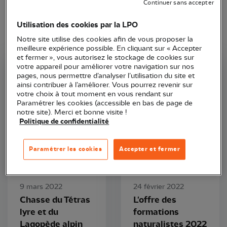
Continuer sans accepter
Utilisation des cookies par la LPO
Notre site utilise des cookies afin de vous proposer la
meilleure expérience possible. En cliquant sur « Accepter
et fermer », vous autorisez le stockage de cookies sur
votre appareil pour améliorer votre navigation sur nos
LPO PACA
LPO PACA
pages, nous permettre d’analyser l’utilisation du site et
ainsi contribuer à l’améliorer. Vous pourrez revenir sur
votre choix à tout moment en vous rendant sur
Paramétrer les cookies (accessible en bas de page de
notre site). Merci et bonne visite !
Politique de confidentialité
Paramétrer les cookies
Accepter et fermer
Communiqué de presse
Communiqué de presse
9 mars 2022
24 février 2022
Chasse du Tétras
L'offre des
lyre et du
formations
Lagopède alpin
naturalistes 2022