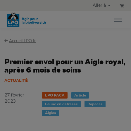
Aller au contenu principal
Aller au menu principal
Aller à
Aller à la recherche
Accueil LPO.fr
Premier envol pour un Aigle royal,
après 6 mois de soins
ACTUALITÉ
27 février
LPO PACA
Article
2023
Faune en détresse
Rapaces
Aigles