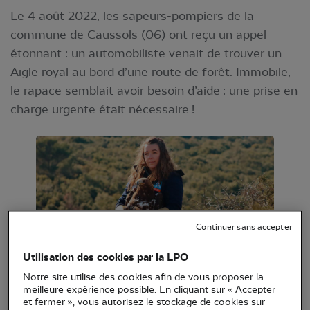
Le 4 août 2022, les sapeurs-pompiers de la
commune de Caussols (06) ont reçu un appel
étonnant : un automobiliste venait de trouver un
Aigle royal au bord d’une route de forêt. Immobile,
le rapace semblait avoir besoin d’aide : une prise en
charge urgente était nécessaire !
Continuer sans accepter
Utilisation des cookies par la LPO
Remise en liberté de l'Aigle royal © Anaïs
Notre site utilise des cookies afin de vous proposer la
Thomas
meilleure expérience possible. En cliquant sur « Accepter
et fermer », vous autorisez le stockage de cookies sur