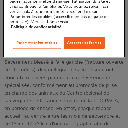
pages, nous permettre d’analyser l’utilisation du site et
ainsi contribuer à l’améliorer. Vous pourrez revenir sur
votre choix à tout moment en vous rendant sur
Paramétrer les cookies (accessible en bas de page de
notre site). Merci et bonne visite !
Politique de confidentialité
Aigle de Bonelli en soins © Agathe Silvester,
Céline Le Martelot
Paramétrer les cookies
Accepter et fermer
Des plombs retrouvés dans l’animal
Sévèrement blessé à l’aile gauche (fracture ouverte
de l’humérus), des radiographies de l’oiseau ont
donc été réalisées par une clinique vétérinaire
spécialisée, conformément au protocole de prise
en charge des animaux du Centre régional de
sauvegarde de la faune sauvage de la LPO PACA,
en période de chasse. En effet, chaque rapace
accueilli au centre entre les mois de septembre et
de février bénéficie d’une radiographie afin de