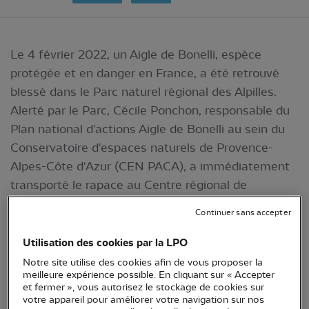
Le 4 février 2022, un Aigle de Bonelli, espèce
protégée et en danger en France, a été retrouvé
blessé dans le Parc naturel régional des Alpilles.
Alerté par le Parc, Cécile Ponchon, responsable du
Plan national d'actions Aigle de Bonelli au sein du
Conservatoire d'espaces naturels de Provence-
Alpes-Côte d'Azur (CEN PACA), a immédiatement
transporté le rapace au Centre régional de
sauvegarde de la faune sauvage de Buoux (CRSFS
Continuer sans accepter
LPO PACA) afin que des soins lui soient prodigués.
Utilisation des cookies par la LPO
Notre site utilise des cookies afin de vous proposer la
meilleure expérience possible. En cliquant sur « Accepter
et fermer », vous autorisez le stockage de cookies sur
votre appareil pour améliorer votre navigation sur nos