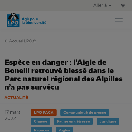
Aller au contenu principal
Aller au menu principal
Aller à
Aller à la recherche
Accueil LPO.fr
Espèce en danger : l’Aigle de
Bonelli retrouvé blessé dans le
Parc naturel régional des Alpilles
n’a pas survécu
ACTUALITÉ
17 mars
LPO PACA
Communiqué de presse
2022
Chasse
Faune en détresse
Juridique
Rapaces
Aigles