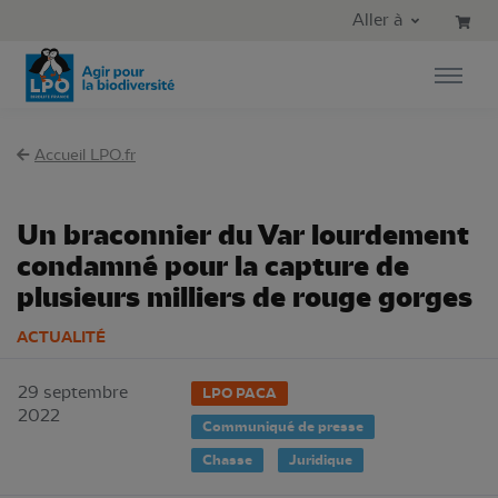
Aller au contenu principal
Aller au menu principal
Aller à
Aller à la recherche
Accueil LPO.fr
Un braconnier du Var lourdement
condamné pour la capture de
plusieurs milliers de rouge gorges
ACTUALITÉ
29 septembre
LPO PACA
2022
Communiqué de presse
Chasse
Juridique