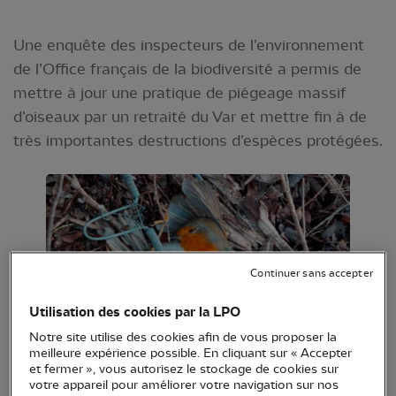
Une enquête des inspecteurs de l’environnement
de l’Office français de la biodiversité a permis de
mettre à jour une pratique de piégeage massif
d’oiseaux par un retraité du Var et mettre fin à de
très importantes destructions d’espèces protégées.
Continuer sans accepter
Utilisation des cookies par la LPO
Notre site utilise des cookies afin de vous proposer la
meilleure expérience possible. En cliquant sur « Accepter
Le 26 septembre, le tribunal judiciaire de Toulon, a
et fermer », vous autorisez le stockage de cookies sur
rendu un jugement marquant en condamnant en
votre appareil pour améliorer votre navigation sur nos