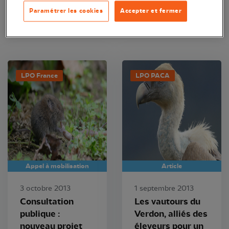
Paramétrer les cookies
Accepter et fermer
LPO France
LPO PACA
Appel à mobilisation
Article
3 octobre 2013
1 septembre 2013
Consultation
Les vautours du
publique :
Verdon, alliés des
nouveau projet
éleveurs pour un