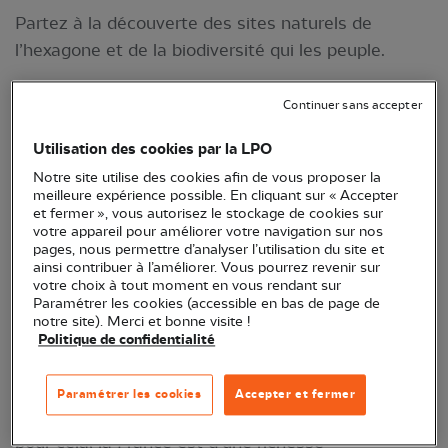
Partez à la découverte des sites naturels de
l’hexagone et de la biodiversité qui les peuple.
Continuer sans accepter
Utilisation des cookies par la LPO
Notre site utilise des cookies afin de vous proposer la
meilleure expérience possible. En cliquant sur « Accepter
et fermer », vous autorisez le stockage de cookies sur
votre appareil pour améliorer votre navigation sur nos
pages, nous permettre d’analyser l’utilisation du site et
ainsi contribuer à l’améliorer. Vous pourrez revenir sur
votre choix à tout moment en vous rendant sur
Paramétrer les cookies (accessible en bas de page de
Après une année ponctuée de confinements, quoi
notre site). Merci et bonne visite !
Politique de confidentialité
de mieux que les grands espaces pour respirer et la
nature sauvage pour s’émerveiller.
Paramétrer les cookies
Accepter et fermer
Inutile de prendre l’avion et de traverser la planète
pour cela, la France est d’une richesse