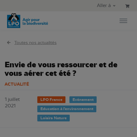
Aller au contenu principal
Aller au menu principal
Aller à
Aller à la recherche
Toutes nos actualités
Envie de vous ressourcer et de
vous aérer cet été ?
ACTUALITÉ
1 juillet
LPO France
Evénement
2021
Education à l'environnement
Loisirs Nature