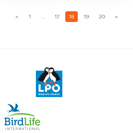
(current)
«
1
…
17
18
19
20
»