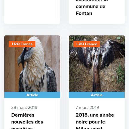
commune de
Fontan
LPO France
LPO France
Article
Article
28 mars 2019
7 mars 2019
Dernières
2018, une année
nouvelles des
noire pour le
gypaètes
Milan royal