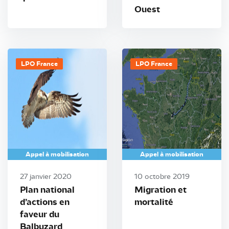
Ouest
LPO France
LPO France
Appel à mobilisation
Appel à mobilisation
27 janvier 2020
10 octobre 2019
Plan national
Migration et
d’actions en
mortalité
faveur du
Balbuzard