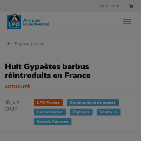
Aller au contenu principal
Aller au menu principal
Aller à
Aller à la recherche
Espace presse
Huit Gypaètes barbus
réintroduits en France
ACTUALITÉ
18 juin
LPO France
Communiqué de presse
2020
Conservation
Rapaces
Vautours
Grands Causses