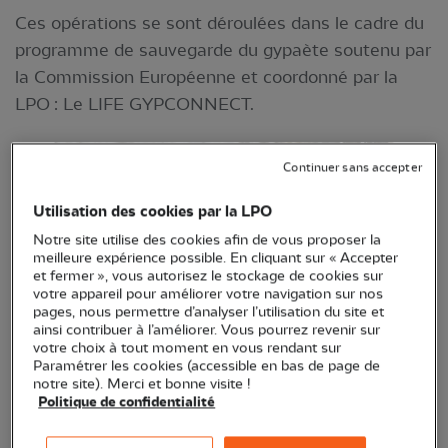
Ces opérations se sont déroulées dans le cadre du
programme de sauvegarde du gypaète soutenu par
la Commission Européenne et coordonné par la
LPO : Le LIFE GYPCONNECT.
Continuer sans accepter
Utilisation des cookies par la LPO
Notre site utilise des cookies afin de vous proposer la
meilleure expérience possible. En cliquant sur « Accepter
et fermer », vous autorisez le stockage de cookies sur
votre appareil pour améliorer votre navigation sur nos
pages, nous permettre d’analyser l’utilisation du site et
ainsi contribuer à l’améliorer. Vous pourrez revenir sur
Jeune Gypaète barbu à l’aire © P. Orabi / LPO
votre choix à tout moment en vous rendant sur
Paramétrer les cookies (accessible en bas de page de
France
notre site). Merci et bonne visite !
Politique de confidentialité
Le Gypaète barbu est l'une des quatre espèces de