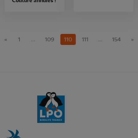
Couture annulés !
(current)
«
1
…
109
110
111
…
154
»