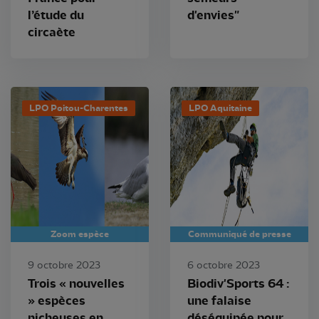
l’étude du
d'envies"
circaète
LPO Poitou-Charentes
LPO Aquitaine
Zoom espèce
Communiqué de presse
9 octobre 2023
6 octobre 2023
Trois « nouvelles
Biodiv'Sports 64 :
» espèces
une falaise
nicheuses en
déséquipée pour