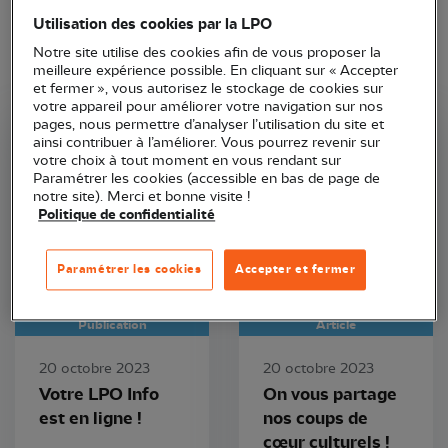
Utilisation des cookies par la LPO
Notre site utilise des cookies afin de vous proposer la
meilleure expérience possible. En cliquant sur « Accepter
et fermer », vous autorisez le stockage de cookies sur
votre appareil pour améliorer votre navigation sur nos
pages, nous permettre d’analyser l’utilisation du site et
ainsi contribuer à l’améliorer. Vous pourrez revenir sur
LPO Aquitaine
LPO Aquitaine
votre choix à tout moment en vous rendant sur
Paramétrer les cookies (accessible en bas de page de
notre site). Merci et bonne visite !
Politique de confidentialité
Paramétrer les cookies
Accepter et fermer
Publication
Article
20 octobre 2023
20 octobre 2023
Votre LPO Info
On vous partage
est en ligne !
nos coups de
cœur culturels !