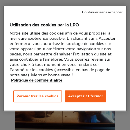
L’hiver rime souvent avec calme et adultes blessés,
Continuer sans accepter
mais ce n’est pas toujours le cas… la Tourterelle
turque est un oiseau qui a la reproduction facile … il
Utilisation des cookies par la LPO
n’est pas rare que cette espèce, dès lors que les
Notre site utilise des cookies afin de vous proposer la
températures sont plutôt tempérées, se mette à
meilleure expérience possible. En cliquant sur « Accepter
et fermer », vous autorisez le stockage de cookies sur
s’accoupler, et il en résulte bien souvent des
votre appareil pour améliorer votre navigation sur nos
nichées précoces.
pages, nous permettre d’analyser l’utilisation du site et
ainsi contribuer à l’améliorer. Vous pourrez revenir sur
votre choix à tout moment en vous rendant sur
Paramétrer les cookies (accessible en bas de page de
notre site). Merci et bonne visite !
Politique de confidentialité
Paramétrer les cookies
Accepter et fermer