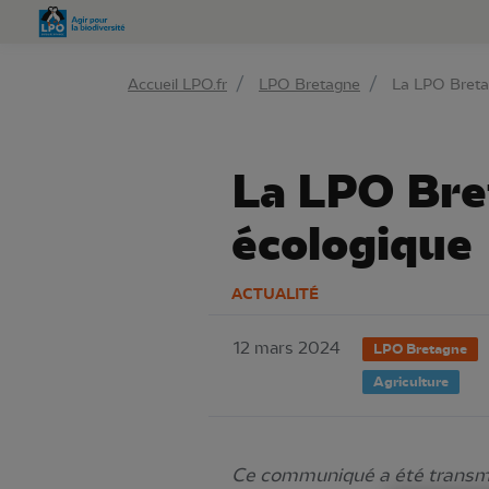
Aller 
Accueil LPO.fr
LPO Bretagne
La LPO Bretag
La LPO Bret
écologique
ACTUALITÉ
12 mars 2024
LPO Bretagne
Agriculture
Ce communiqué a été transmis 