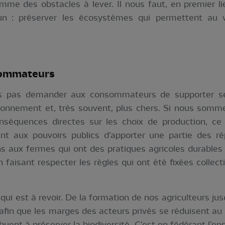
me des obstacles à lever. Il nous faut, en premier lieu,
un : préserver les écosystèmes qui permettent au v
ommateurs
pas demander aux consommateurs de supporter seu
ironnement et, très souvent, plus chers. Si nous somm
équences directes sur les choix de production, ce n'
ment aux pouvoirs publics d’apporter une partie des ré
s aux fermes qui ont des pratiques agricoles durables
 faisant respecter les règles qui ont été fixées colle
ui est à revoir. De la formation de nos agriculteurs ju
l afin que les marges des acteurs privés se réduisent au
ibuent à préserver la biodiversité. C’est en fédérant l’e