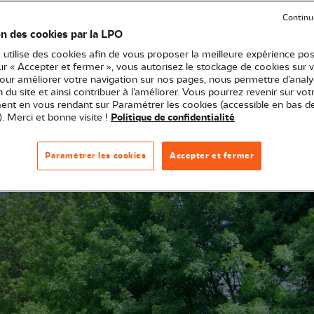
Continu
re est dédié à l’agriculture. Pour la LPO Bretagne, as
on des cookies par la LPO
, il est donc primordial de sensibiliser et accompagne
 utilise des cookies afin de vous proposer la meilleure expérience pos
 les fermes. A quelques jours du salon de l’agriculture, 
sur « Accepter et fermer », vous autorisez le stockage de cookies sur 
rs. A la revendication légitime de trop faibles rémuné
pour améliorer votre navigation sur nos pages, nous permettre d’analy
ion du site et ainsi contribuer à l’améliorer. Vous pourrez revenir sur vot
 faveur d'un développement massif des pratiques
nt en vous rendant sur Paramétrer les cookies (accessible en bas d
 alimentaire plus durable, qui implique mieux les co
). Merci et bonne visite !
Politique de confidentialité
travaillent dans les fermes.
Paramétrer les cookies
Accepter et fermer