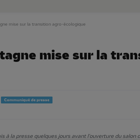
au contenu principal
Aller au menu principal
Aller à la r
ne mise sur la transition agro-écologique
agne mise sur la tran
Communiqué de presse
à la presse quelques jours avant l'ouverture du salon d