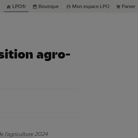
echerche
LPO.fr
Boutique
Mon espace LPO
Panier
sition agro-
e l'agriculture 2024