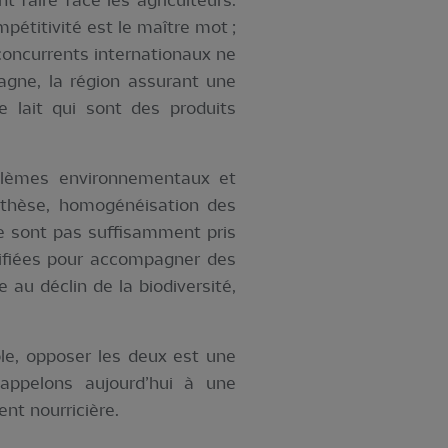
 faire face les agriculteurs.
pétitivité est le maître mot ;
 concurrents internationaux ne
agne, la région assurant une
e lait qui sont des produits
blèmes environnementaux et
ynthèse, homogénéisation des
e sont pas suffisamment pris
tifiées pour accompagner des
 au déclin de la biodiversité,
ole, opposer les deux est une
 appelons aujourd’hui à une
nt nourricière.