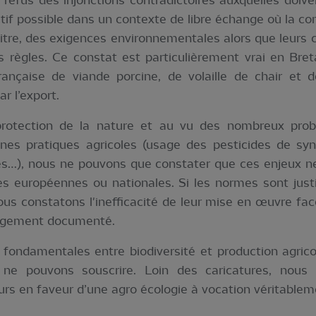
refus des injonctions contradictoires auxquelles doivent
ctif possible dans un contexte de libre échange où la com
 titre, des exigences environnementales alors que leurs
ègles. Ce constat est particulièrement vrai en Bret
rançaise de viande porcine, de volaille de chair et d
r l’export.
 protection de la nature et au vu des nombreux pro
ines pratiques agricoles (usage des pesticides de s
es…), nous ne pouvons que constater que ces enjeux n
es européennes ou nationales. Si les normes sont jus
us constatons l'inefficacité de leur mise en œuvre face
rgement documenté.
s fondamentales entre biodiversité et production agric
 ne pouvons souscrire. Loin des caricatures, nous
urs en faveur d’une agro écologie à vocation véritableme