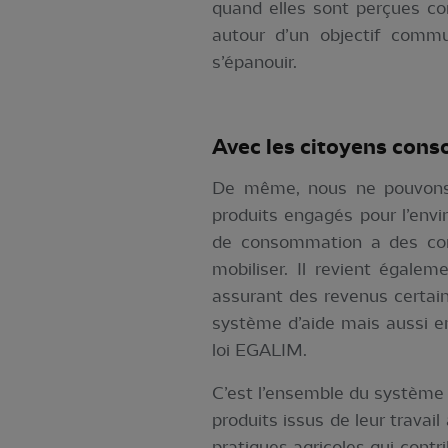
quand elles sont perçues com
autour d’un objectif comm
s’épanouir.
Avec les cit
oyens cons
De même, nous ne pouvons 
produits engagés pour l’env
de consommation a des cons
mobiliser. Il revient égale
assurant des revenus certain
système d’aide mais aussi en
loi EGALIM.
C’est l’ensemble du système q
produits issus de leur travai
pratiques agricoles qui contr