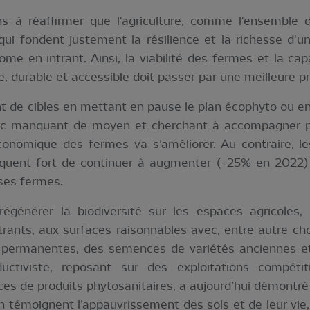
 à réaffirmer que l'agriculture, comme l'ensemble de
ui fondent justement la résilience et la richesse d'u
ome en intrant. Ainsi, la viabilité des fermes et la c
e, durable et accessible doit passer par une meilleure p
t de cibles en mettant en pause le plan écophyto ou en 
blic manquant de moyen et cherchant à accompagner plu
conomique des fermes va s’améliorer. Au contraire, le
quent fort de continuer à augmenter (+25% en 2022) 
ses fermes.
générer la biodiversité sur les espaces agricoles, d
ants, aux surfaces raisonnables avec, entre autre chos
s permanentes, des semences de variétés anciennes e
ductiviste, reposant sur des exploitations compétit
es de produits phytosanitaires, a aujourd’hui démontré 
 témoignent l’appauvrissement des sols et de leur vie, 