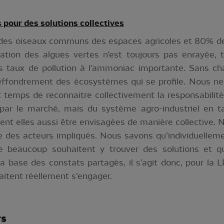
pour des solutions collec
tives
 des oiseaux communs des espaces agricoles et 80% de
ération des algues vertes n’est toujours pas enrayée, 
 des taux de pollution à l’ammoniac importante. Sans c
e effondrement des écosystèmes qui se profile. Nous n
st temps de reconnaitre collectivement la responsabilit
s par le marché, mais du système agro-industriel en ta
ivent elles aussi être envisagées de manière collective
e des acteurs impliqués. Nous savons qu’individuellem
ue beaucoup souhaitent y trouver des solutions et qu
 la base des constats partagés, il s’agit donc, pour l
aitent réellement s’engager.
rs