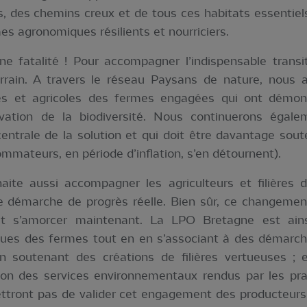
es, des chemins creux et de tous ces habitats essentiel
s agronomiques résilients et nourriciers.
ne fatalité ! Pour accompagner l’indispensable transi
errain. A travers le réseau Paysans de nature, nous
es et agricoles des fermes engagées qui ont démontr
vation de la biodiversité. Nous continuerons égaleme
centrale de la solution et qui doit être davantage sout
ateurs, en période d’inflation, s’en détournent).
ite aussi accompagner les agriculteurs et filières d
ne démarche de progrès réelle. Bien sûr, ce changement
t s’amorcer maintenant. La LPO Bretagne est ainsi
iques des fermes tout en en s’associant à des démarch
n soutenant des créations de filières vertueuses ; e
tion des services environnementaux rendus par les pra
tront pas de valider cet engagement des producteurs e