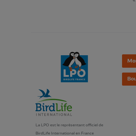
«
Mo
Bou
La LPO est le représentant officiel de
BirdLife International en France