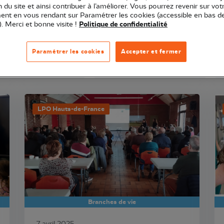
ion du site et ainsi contribuer à l’améliorer. Vous pourrez revenir sur vot
nt en vous rendant sur Paramétrer les cookies (accessible en bas d
affichent qu'après avoir re-cliqué sur la catégorie que vous venez de sélecti
). Merci et bonne visite !
Politique de confidentialité
Paramétrer les cookies
Accepter et fermer
LPO Hauts-de-France
Branches de vie