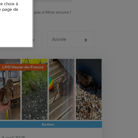
re choix à
e page de
onner. N'hésitez pas à filtrer encore !
LPO Hauts-de-France
Action