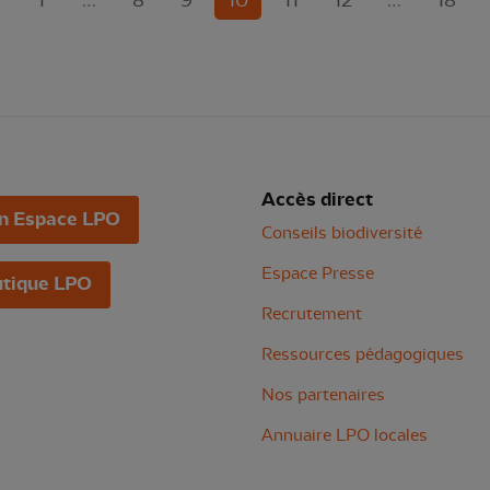
1
…
8
9
10
11
12
…
18
Accès direct
n Espace LPO
Conseils biodiversité
Espace Presse
tique LPO
Recrutement
Ressources pédagogiques
Nos partenaires
Annuaire LPO locales