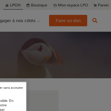
echerche
LPO.fr
Boutique
Mon espace LPO
Panier
gager à nos côtés
Faire un don
er sans accepter
r !!
sible. En
votre
ser