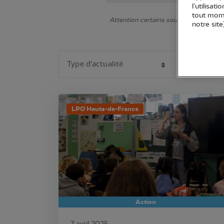
l’utilisat
tout mome
Attention certains sous-éléments ne s'
notre site
LPO Hauts-de-France
Action