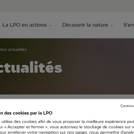
au contenu principal
Aller au menu principal
Aller à la r
La LPO en actions
Découvrir la nature
S'en
nos actualités
ctualités
Continu
on des cookies par la LPO
ci la liste des actus de la LPO, pensez à filtre
 utilise des cookies afin de vous proposer la meilleure expérience pos
sur « Accepter et fermer », vous autorisez le stockage de cookies sur 
pour améliorer votre navigation sur nos pages, nous permettre d’analy