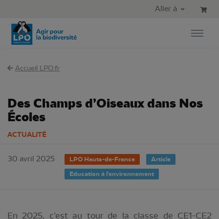
Aller au contenu principal
Aller au menu principal
Aller à
Aller à la recherche
Accueil LPO.fr
Des Champs d’Oiseaux dans Nos
Écoles
ACTUALITÉ
30 avril 2025
LPO Hauts-de-France
Article
Education à l'environnement
En 2025, c’est au tour de la classe de CE1-CE2