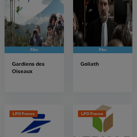
Film
Film
Gardiens des
Goliath
Oiseaux
LPO France
LPO France