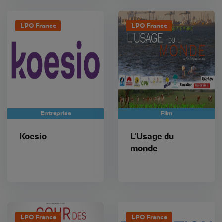
LPO France
LPO France
Entreprise
Film
Koesio
L'Usage du
monde
LPO France
LPO France