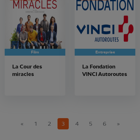
Film
Entreprise
La Cour des
La Fondation
miracles
VINCI Autoroutes
(current)
«
1
2
3
4
5
6
»